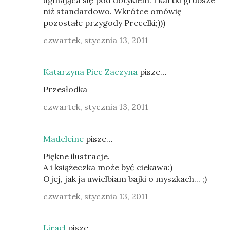
uginająca się pod dotykiem. I kartki grubsze
niż standardowo. Wkrótce omówię
pozostałe przygody Precelki;)))
czwartek, stycznia 13, 2011
Katarzyna Piec Zaczyna
pisze…
Przesłodka
czwartek, stycznia 13, 2011
Madeleine
pisze…
Piękne ilustracje.
A i książeczka może być ciekawa:)
Ojej, jak ja uwielbiam bajki o myszkach... ;)
czwartek, stycznia 13, 2011
Lirael
pisze…