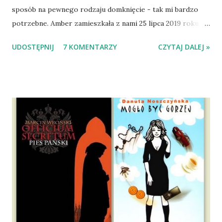
sposób na pewnego rodzaju domknięcie - tak mi bardzo
potrzebne. Amber zamieszkała z nami 25 lipca 2019 roku.
Wypatrzyłam ją na FB schroniska w Tomaszowie
UDOSTĘPNIJ
7 KOMENTARZY
CZYTAJ DALEJ »
Mazowieckim, pojechaliśmy na wizytę zapoznawczą, a kilka
dni później - już po nią. Ułożona w bagażniku na wygodnym
materacu, przeczołgała się na tylne siedzenie i ułożyła na
moich kolanach. Tak dojechaliśmy do domu. O początkach
wspólnego życia przeczytacie TUTAJ i TUTAJ . Gdy już
nieco okrzepliśmy w codzienności z psem, a Amber - z
ludźmi i kotami, pojawił się pomysł na wspólny jesienny
wyjazd w Beskid Niski. Zanim to jednak się stało psica miała
atak padaczki, co spowodowało, że wyjazd odwołaliśmy,
wdrożyliśmy leczenie i od nowa zaczęliśmy oswajać z nami i
wspólnym życiem zdezorientowanego chorobą psa. Udało
się ustabilizować zawirowania zdrowotne i wówczas
zaczęliśmy się cieszyć sobą wzajemnie już na 100%.