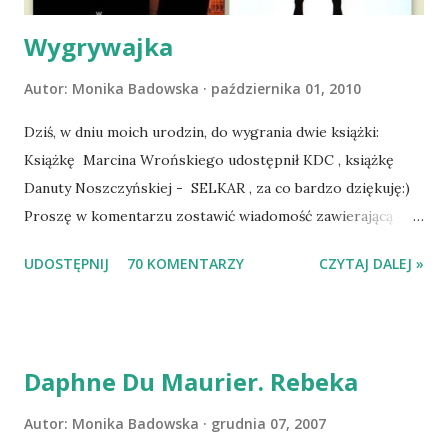
Dopier...
Wygrywajka
Autor:
Monika Badowska
października 01, 2010
Dziś, w dniu moich urodzin, do wygrania dwie książki:
Książkę Marcina Wrońskiego udostępnił KDC , książkę
Danuty Noszczyńskiej - SELKAR , za co bardzo dziękuję:)
Proszę w komentarzu zostawić wiadomość zawierającą
tytuł książki, w losowaniu której chcecie wziąć udział.
UDOSTĘPNIJ
70 KOMENTARZY
CZYTAJ DALEJ »
Losowanie odbędzie się w niedzielę o 8:00. Zapraszam
serdecznie:) * * * WYLOSOWANO :-D Officium Secretum.
Pies Pański. Mogło być gorzej Gratuluję i proszę o kontakt
na m1b1m1m@gmail.com :)
Daphne Du Maurier. Rebeka
Autor:
Monika Badowska
grudnia 07, 2007