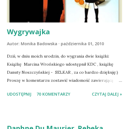
się ustabilizować zawirowania zdrowotne i wówczas
zaczęliśmy się cieszyć sobą wzajemnie już na 100%.
Dopier...
Wygrywajka
Autor:
Monika Badowska
października 01, 2010
Dziś, w dniu moich urodzin, do wygrania dwie książki:
Książkę Marcina Wrońskiego udostępnił KDC , książkę
Danuty Noszczyńskiej - SELKAR , za co bardzo dziękuję:)
Proszę w komentarzu zostawić wiadomość zawierającą
tytuł książki, w losowaniu której chcecie wziąć udział.
UDOSTĘPNIJ
70 KOMENTARZY
CZYTAJ DALEJ »
Losowanie odbędzie się w niedzielę o 8:00. Zapraszam
serdecznie:) * * * WYLOSOWANO :-D Officium Secretum.
Pies Pański. Mogło być gorzej Gratuluję i proszę o kontakt
na m1b1m1m@gmail.com :)
Daphne Du Maurier. Rebeka