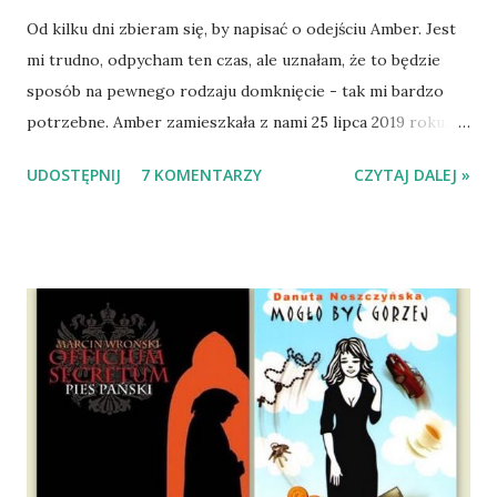
Od kilku dni zbieram się, by napisać o odejściu Amber. Jest
mi trudno, odpycham ten czas, ale uznałam, że to będzie
sposób na pewnego rodzaju domknięcie - tak mi bardzo
potrzebne. Amber zamieszkała z nami 25 lipca 2019 roku.
Wypatrzyłam ją na FB schroniska w Tomaszowie
UDOSTĘPNIJ
7 KOMENTARZY
CZYTAJ DALEJ »
Mazowieckim, pojechaliśmy na wizytę zapoznawczą, a kilka
dni później - już po nią. Ułożona w bagażniku na wygodnym
materacu, przeczołgała się na tylne siedzenie i ułożyła na
moich kolanach. Tak dojechaliśmy do domu. O początkach
wspólnego życia przeczytacie TUTAJ i TUTAJ . Gdy już
nieco okrzepliśmy w codzienności z psem, a Amber - z
ludźmi i kotami, pojawił się pomysł na wspólny jesienny
wyjazd w Beskid Niski. Zanim to jednak się stało psica miała
atak padaczki, co spowodowało, że wyjazd odwołaliśmy,
wdrożyliśmy leczenie i od nowa zaczęliśmy oswajać z nami i
wspólnym życiem zdezorientowanego chorobą psa. Udało