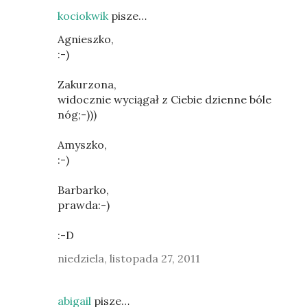
kociokwik
pisze…
Agnieszko,
:-)
Zakurzona,
widocznie wyciągał z Ciebie dzienne bóle
nóg;-)))
Amyszko,
:-)
Barbarko,
prawda:-)
:-D
niedziela, listopada 27, 2011
abigail
pisze…