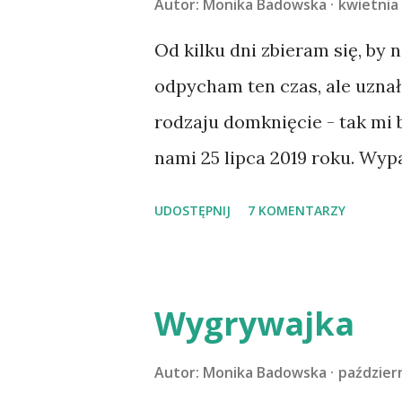
Autor:
Monika Badowska
kwietnia 
Od kilku dni zbieram się, by 
odpycham ten czas, ale uzna
rodzaju domknięcie - tak mi
nami 25 lipca 2019 roku. Wyp
Tomaszowie Mazowieckim, po
UDOSTĘPNIJ
7 KOMENTARZY
kilka dni później - już po n
materacu, przeczołgała się na
kolanach. Tak dojechaliśmy 
Wygrywajka
przeczytacie TUTAJ i TUTAJ 
codzienności z psem, a Amber 
Autor:
Monika Badowska
październ