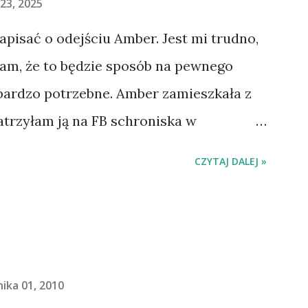
23, 2025
napisać o odejściu Amber. Jest mi trudno,
łam, że to będzie sposób na pewnego
 bardzo potrzebne. Amber zamieszkała z
atrzyłam ją na FB schroniska w
jechaliśmy na wizytę zapoznawczą, a
CZYTAJ DALEJ »
ią. Ułożona w bagażniku na wygodnym
 tylne siedzenie i ułożyła na moich
do domu. O początkach wspólnego życia
. Gdy już nieco okrzepliśmy w
- z ludźmi i kotami, pojawił się pomysł
ika 01, 2010