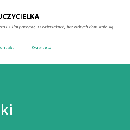
Przejdź do głównej zawartości
CZYCIELKA
rto i z kim poczytać. O zwierzakach, bez których dom staje się
ontakt
Zwierzęta
ki