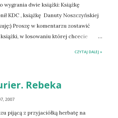
 Beskid Niski. Zanim to jednak się stało
do wygrania dwie książki: Książkę
o spowodowało, że wyjazd odwołaliśmy,
ił KDC , książkę Danuty Noszczyńskiej
wa zaczęliśmy oswajać z nami i
kuję:) Proszę w komentarzu zostawić
owanego chorobą psa. Udało się
książki, w losowaniu której chcecie
drowotne i wówczas zaczęliśmy się
dzie się w niedzielę o 8:00. Zapraszam
CZYTAJ DALEJ »
 100%. Dopier...
ANO :-D Officium Secretum. Pies
uluję i proszę o kontakt na
rier. Rebeka
7, 2007
 pijącą z przyjaciółką herbatę na