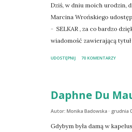
na wspólny jesienny wyjazd w
Dziś, w dniu moich urodzin, 
psica miała atak padaczki, c
Marcina Wrońskiego udostępn
wdrożyliśmy leczenie i od no
- SELKAR , za co bardzo dzię
wspólnym życiem zdezorient
wiadomość zawierającą tytuł 
ustabilizować zawirowania z
wziąć udział. Losowanie odbę
UDOSTĘPNIJ
70 KOMENTARZY
cieszyć sobą wzajemnie już na
serdecznie:) * * * WYLOSOW
Pański. Mogło być gorzej Grat
m1b1m1m@gmail.com :)
Daphne Du Mau
Autor:
Monika Badowska
grudnia 0
Gdybym była damą w kapeluszu