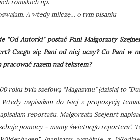
ach romskich np.
o oswajam. A wtedy milczę… o tym pisaniu
ie "Od Autorki" postać Pani Małgorzaty Szejner
ert? Czego się Pani od niej uczy? Co Pani w ni
om pracować razem nad tekstem?
00 roku była szefową "Magazynu" (dzisiaj to "Du
 Wtedy napisałam do Niej z propozycją temat
apisałam reportażu. Małgorzata Szejenrt napisał
trzebuje pomocy - mamy świetnego reportera". T
Wildenhagen" (napisany wspólnie z Włodki