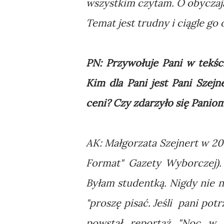
wszystkim czytam. O obyczaj
Temat jest trudny i ciągle g
PN: Przywołuje Pani w tekśc
Kim dla Pani jest Pani Szejn
ceni? Czy zdarzyło się Pani
AK: Małgorzata Szejnert w 20
Format" Gazety Wyborczej).
Byłam studentką. Nigdy nie n
"proszę pisać. Jeśli pani po
powstał reportaż "Noc w 