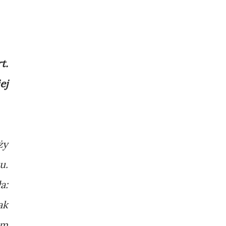
t.
ej
ży
u.
a:
ak
em