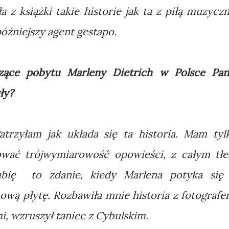
z książki takie historie jak ta z piłą muzyczn
 późniejszy agent gestapo.
czące pobytu Marleny Dietrich w Polsce Pan
ły?
trzyłam jak układa się ta historia. Mam tyl
hować trójwymiarowość opowieści, z całym tł
Lubię to zdanie, kiedy Marlena potyka się
ą płytę. Rozbawiła mnie historia z fotografe
mi, wzruszył taniec z Cybulskim.