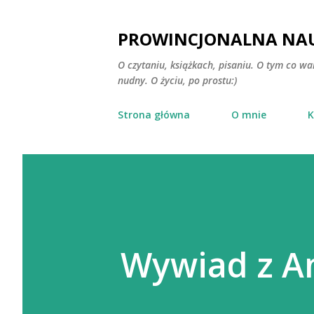
PROWINCJONALNA NAU
O czytaniu, książkach, pisaniu. O tym co wa
nudny. O życiu, po prostu:)
Strona główna
O mnie
K
Wywiad z A