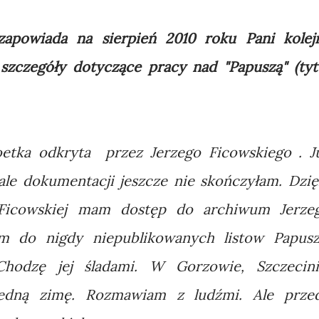
apowiada na sierpień 2010 roku Pani kolej
ś szczegóły dotyczące pracy nad "Papuszą" (tyt
etka odkryta przez Jerzego Ficowskiego . J
 ale dokumentacji jeszcze nie skończyłam. Dzię
y Ficowskiej mam dostęp do archiwum Jerze
 do nigdy niepublikowanych listow Papusz
Chodzę jej śladami. W Gorzowie, Szczecini
 jedną zimę. Rozmawiam z ludźmi. Ale prze