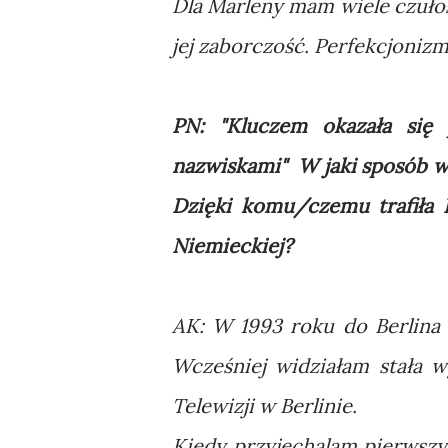
Dla Marleny mam wiele czułoś
jej zaborczość. Perfekcjonizm
PN: "Kluczem okazała się 
nazwiskami" W jaki sposób ws
Dzięki komu/czemu trafiła 
Niemieckiej?
AK: W 1993 roku do Berlina t
Wcześniej widziałam stała 
Telewizji w Berlinie.
Kiedy przyjechalam pierwszy