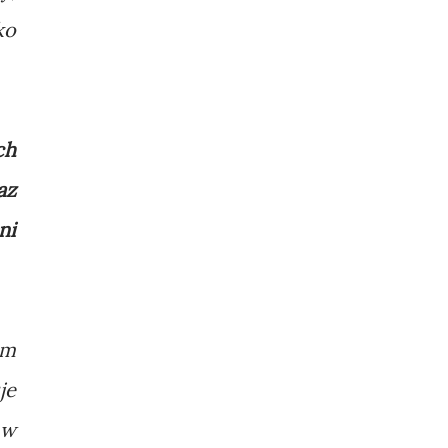
ko
ch
az
ni
am
je
 w