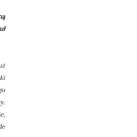
ną
uł
uż
ki
go
y.
e,
de