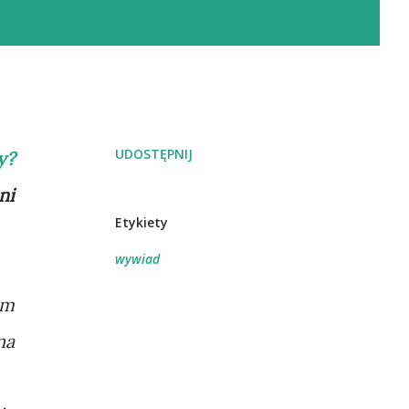
UDOSTĘPNIJ
y?
ni
Etykiety
wywiad
em
na