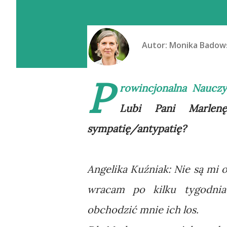
Autor:
Monika Badow
P
rowincjonalna Nauczy
Lubi Pani Marlen
sympatię/antypatię?
Angelika Kuźniak: Nie są mi 
wracam po kilku tygodnia
obchodzić mnie ich los.