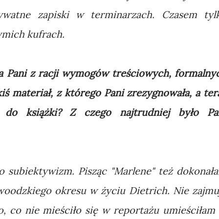
rywatne zapiski w terminarzach. Czasem tyl
ymich kufrach.
ła Pani z racji wymogów treściowych, formalny
iś materiał, z którego Pani zrezygnowała, a ter
 do książki? Z czego najtrudniej było Pa
ego subiektywizm. Pisząc "Marlene" też dokonał
woodzkiego okresu w życiu Dietrich. Nie zajmu
To, co nie mieściło się w reportażu umieściłam