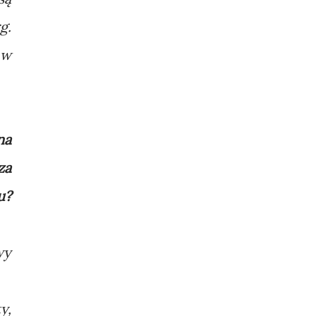
g.
 w
na
za
u?
wy
y,