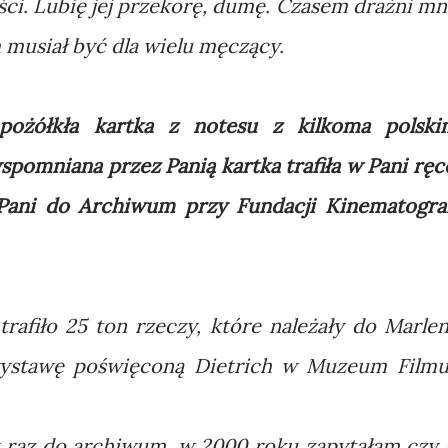
ci. Lubię jej przekorę, dumę. Czasem drażni mn
 musiał być dla wielu męczący.
pożółkła kartka z notesu z kilkoma polski
pomniana przez Panią kartka trafiła w Pani ręc
Pani do Archiwum przy Fundacji Kinematograf
rafiło 25 ton rzeczy, które należały do Marlen
wystawę poświęconą Dietrich w Muzeum Filmu
 raz do archiwum, w 2000 roku zapytałam czy 