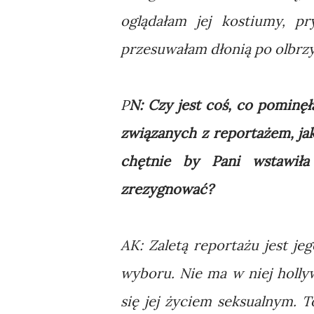
oglądałam jej kostiumy, p
przesuwałam dłonią po olbrz
P
N: Czy jest coś, co pominę
związanych z reportażem, jak
chętnie by Pani wstawiła
zrezygnować?
AK: Zaletą reportażu jest j
wyboru. Nie ma w niej holly
się jej życiem seksualnym. 