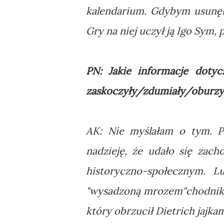
kalendarium. Gdybym usunęła 
Gry na niej uczył ją Igo Sym,
PN: Jakie informacje doty
zaskoczyły/zdumiały/oburzy
AK: Nie myślałam o tym. Pa
nadzieję, że udało się zac
historyczno-społecznym. 
"wysadzoną mrozem"chodnikow
który obrzucił Dietrich jajka