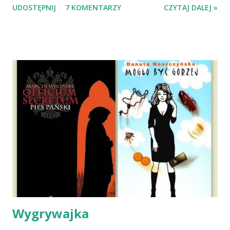
UDOSTĘPNIJ
7 KOMENTARZY
CZYTAJ DALEJ »
Mazowieckim, pojechaliśmy na wizytę zapoznawczą, a kilka
dni później - już po nią. Ułożona w bagażniku na wygodnym
materacu, przeczołgała się na tylne siedzenie i ułożyła na
moich kolanach. Tak dojechaliśmy do domu. O początkach
wspólnego życia przeczytacie TUTAJ i TUTAJ . Gdy już
nieco okrzepliśmy w codzienności z psem, a Amber - z
ludźmi i kotami, pojawił się pomysł na wspólny jesienny
wyjazd w Beskid Niski. Zanim to jednak się stało psica miała
atak padaczki, co spowodowało, że wyjazd odwołaliśmy,
wdrożyliśmy leczenie i od nowa zaczęliśmy oswajać z nami i
wspólnym życiem zdezorientowanego chorobą psa. Udało
się ustabilizować zawirowania zdrowotne i wówczas
zaczęliśmy się cieszyć sobą wzajemnie już na 100%.
Dopier...
Wygrywajka