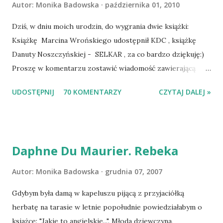
Autor:
Monika Badowska
października 01, 2010
Dziś, w dniu moich urodzin, do wygrania dwie książki:
Książkę Marcina Wrońskiego udostępnił KDC , książkę
Danuty Noszczyńskiej - SELKAR , za co bardzo dziękuję:)
Proszę w komentarzu zostawić wiadomość zawierającą
tytuł książki, w losowaniu której chcecie wziąć udział.
UDOSTĘPNIJ
70 KOMENTARZY
CZYTAJ DALEJ »
Losowanie odbędzie się w niedzielę o 8:00. Zapraszam
serdecznie:) * * * WYLOSOWANO :-D Officium Secretum.
Pies Pański. Mogło być gorzej Gratuluję i proszę o kontakt
na m1b1m1m@gmail.com :)
Daphne Du Maurier. Rebeka
Autor:
Monika Badowska
grudnia 07, 2007
Gdybym była damą w kapeluszu pijącą z przyjaciółką
herbatę na tarasie w letnie popołudnie powiedziałabym o
ksiażce: "Jakie to angielskie...". Młoda dziewczyna,