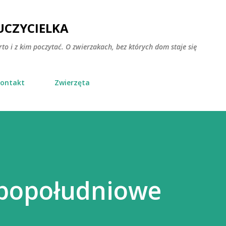
Przejdź do głównej zawartości
CZYCIELKA
rto i z kim poczytać. O zwierzakach, bez których dom staje się
ontakt
Zwierzęta
popołudniowe