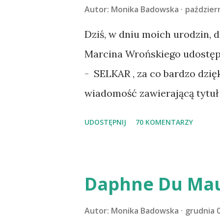
codzienności z psem, a Amber 
Autor:
Monika Badowska
październ
na wspólny jesienny wyjazd w
Dziś, w dniu moich urodzin, 
psica miała atak padaczki, c
Marcina Wrońskiego udostępn
wdrożyliśmy leczenie i od no
- SELKAR , za co bardzo dzię
wspólnym życiem zdezorient
wiadomość zawierającą tytuł 
ustabilizować zawirowania z
wziąć udział. Losowanie odbę
UDOSTĘPNIJ
70 KOMENTARZY
cieszyć sobą wzajemnie już na
serdecznie:) * * * WYLOSOW
Pański. Mogło być gorzej Grat
m1b1m1m@gmail.com :)
Daphne Du Mau
Autor:
Monika Badowska
grudnia 0