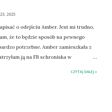
23, 2025
napisać o odejściu Amber. Jest mi trudno,
łam, że to będzie sposób na pewnego
 bardzo potrzebne. Amber zamieszkała z
atrzyłam ją na FB schroniska w
jechaliśmy na wizytę zapoznawczą, a
CZYTAJ DALEJ »
ią. Ułożona w bagażniku na wygodnym
 tylne siedzenie i ułożyła na moich
do domu. O początkach wspólnego życia
. Gdy już nieco okrzepliśmy w