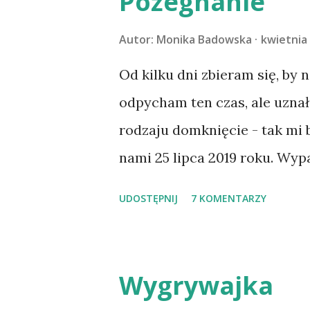
Pożegnanie
Autor:
Monika Badowska
kwietnia 
Od kilku dni zbieram się, by 
odpycham ten czas, ale uzna
rodzaju domknięcie - tak mi
nami 25 lipca 2019 roku. Wyp
Tomaszowie Mazowieckim, po
UDOSTĘPNIJ
7 KOMENTARZY
kilka dni później - już po n
materacu, przeczołgała się na
kolanach. Tak dojechaliśmy 
Wygrywajka
przeczytacie TUTAJ i TUTAJ 