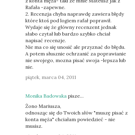
z konta męża- taki ze mnie Mateusz jak z
Rafała -zapewne.
2. Recenzja chyba naprawdę zawiera błędy
które ktoś pod logiem rafał poprawił.
Wydaje się że główny recenzent jednak
słabo czytał lub bardzo szybko chciał
napisać recenzje.
Nie ma co się unosić ale przyznać do błędu.
A potem słusznie ochrzanić za poprawianie
nie swojego, mozna pisać swoja -lepsza lub
nie.
piątek, marca 04, 2011
Monika Badowska
pisze…
Żono Mariusza,
odnosząc się do Twoich słów "muszę pisać z
konta męża" chciałam powiedzieć - nie
musisz.