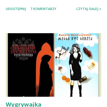
Wypatrzyłam ją na FB schroniska w Tomaszowie
UDOSTĘPNIJ
7 KOMENTARZY
CZYTAJ DALEJ »
Mazowieckim, pojechaliśmy na wizytę zapoznawczą, a kilka
dni później - już po nią. Ułożona w bagażniku na wygodnym
materacu, przeczołgała się na tylne siedzenie i ułożyła na
moich kolanach. Tak dojechaliśmy do domu. O początkach
wspólnego życia przeczytacie TUTAJ i TUTAJ . Gdy już
nieco okrzepliśmy w codzienności z psem, a Amber - z
ludźmi i kotami, pojawił się pomysł na wspólny jesienny
wyjazd w Beskid Niski. Zanim to jednak się stało psica miała
atak padaczki, co spowodowało, że wyjazd odwołaliśmy,
wdrożyliśmy leczenie i od nowa zaczęliśmy oswajać z nami i
wspólnym życiem zdezorientowanego chorobą psa. Udało
się ustabilizować zawirowania zdrowotne i wówczas
zaczęliśmy się cieszyć sobą wzajemnie już na 100%.
Dopier...
Wygrywajka