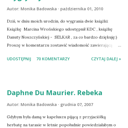
Autor:
Monika Badowska
października 01, 2010
Dziś, w dniu moich urodzin, do wygrania dwie książki:
Książkę Marcina Wrońskiego udostępnił KDC , książkę
Danuty Noszczyńskiej - SELKAR , za co bardzo dziękuję:)
Proszę w komentarzu zostawić wiadomość zawierającą
tytuł książki, w losowaniu której chcecie wziąć udział.
UDOSTĘPNIJ
70 KOMENTARZY
CZYTAJ DALEJ »
Losowanie odbędzie się w niedzielę o 8:00. Zapraszam
serdecznie:) * * * WYLOSOWANO :-D Officium Secretum.
Pies Pański. Mogło być gorzej Gratuluję i proszę o kontakt
na m1b1m1m@gmail.com :)
Daphne Du Maurier. Rebeka
Autor:
Monika Badowska
grudnia 07, 2007
Gdybym była damą w kapeluszu pijącą z przyjaciółką
herbatę na tarasie w letnie popołudnie powiedziałabym o