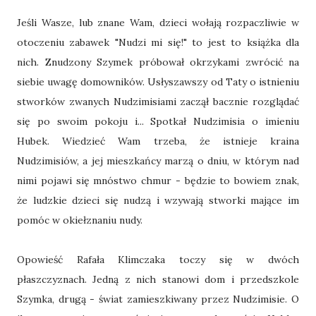
Jeśli Wasze, lub znane Wam, dzieci wołają rozpaczliwie w
otoczeniu zabawek "Nudzi mi się!" to jest to książka dla
nich. Znudzony Szymek próbował okrzykami zwrócić na
siebie uwagę domowników. Usłyszawszy od Taty o istnieniu
stworków zwanych Nudzimisiami zaczął bacznie rozglądać
się po swoim pokoju i... Spotkał Nudzimisia o imieniu
Hubek. Wiedzieć Wam trzeba, że istnieje kraina
Nudzimisiów, a jej mieszkańcy marzą o dniu, w którym nad
nimi pojawi się mnóstwo chmur - będzie to bowiem znak,
że ludzkie dzieci się nudzą i wzywają stworki mające im
pomóc w okiełznaniu nudy.
Opowieść Rafała Klimczaka toczy się w dwóch
płaszczyznach. Jedną z nich stanowi dom i przedszkole
Szymka, drugą - świat zamieszkiwany przez Nudzimisie. O