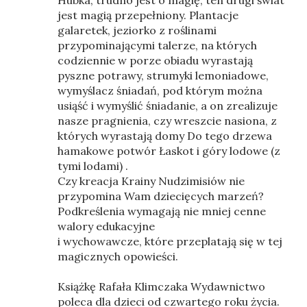
Hubka, trudno jest o magię, ten drugi świat
jest magią przepełniony. Plantacje
galaretek, jeziorko z roślinami
przypominającymi talerze, na których
codziennie w porze obiadu wyrastają
pyszne potrawy, strumyki lemoniadowe,
wymyślacz śniadań, pod którym można
usiąść i wymyślić śniadanie, a on zrealizuje
nasze pragnienia, czy wreszcie nasiona, z
których wyrastają domy Do tego drzewa
hamakowe potwór Łaskot i góry lodowe (z
tymi lodami) .
Czy kreacja Krainy Nudzimisiów nie
przypomina Wam dziecięcych marzeń?
Podkreślenia wymagają nie mniej cenne
walory edukacyjne
i wychowawcze, które przeplatają się w tej
magicznych opowieści.
Książkę Rafała Klimczaka Wydawnictwo
poleca dla dzieci od czwartego roku życia.