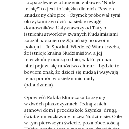
rozpaczliwie w otoczeniu zabawek "Nudzi
mi się!" to jest to książka dla nich. Pewien
znudzony chłopiec - Szymek próbował tymi
okrzykami zwrócić na siebie uwagę
domowników. Usłyszawszy od Taty o
istnieniu stworków zwanych Nudzimisiami
zaczął bacznie rozglądać się po swoim
pokoju i... Je Spotkał. Wiedzieć Wam trzeba,
że istnieje kraina Nudzimisiów, a jej
mieszkańcy marzą o dniu, w którym nad
nimi pojawi się mnóstwo chmur - będzie to
bowiem znak, że dzieci się nudzą i wzywają
je na pomóc w okiełznaniu nudy
(odnudzaniu).
Opowieść Rafała Klimczaka toczy się
w dwóch płaszczyznach. Jedną z nich
stanowi dom i przedszkole Szymka, drugą -
świat zamieszkiwany przez Nudzimisie. O ile
w tym pierwszym świecie, poza obecnością