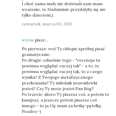
I choć sama nudy nie doświadczam mam
wrażenie, że Nudzimisie przydałyby się nie
tylko dzieciom;).
czwartek, marca 03, 2011
wyrus
pisze…
Po pierwsze: weź Ty chłopie spróbuj pisać
gramatycznie.
Po drugie: odnośnie tego - "recenzja ta
powinna wyglądać raczej tak" - a to, że
powinna wyglądać raczej tak, to z czego
wynika? Z Twojego metafizycznego
przekonania? Ty miłośnik urawniłowki
jesteś? Czy Ty może jesteś Pan Bóg?
Po trzecie: skoro Ty piszesz coś, a potem to
kasujesz, a jeszcze potem piszesz coś
innego - to ja Cię mam za hetkę-pętelkę.
Pozdro:-)