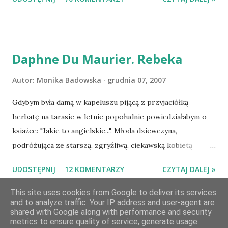
Losowanie odbędzie się w niedzielę o 8:00. Zapraszam
serdecznie:) * * * WYLOSOWANO :-D Officium Secretum.
Pies Pański. Mogło być gorzej Gratuluję i proszę o kontakt
na m1b1m1m@gmail.com :)
Daphne Du Maurier. Rebeka
Autor:
Monika Badowska
grudnia 07, 2007
Gdybym była damą w kapeluszu pijącą z przyjaciółką
herbatę na tarasie w letnie popołudnie powiedziałabym o
ksiażce: "Jakie to angielskie...". Młoda dziewczyna,
podróżująca ze starszą, zgryźliwą, ciekawską kobietą
dociera do Monte Carlo, gdzie poznaje zamożnego Maxima
UDOSTĘPNIJ
12 KOMENTARZY
CZYTAJ DALEJ »
de Wintera, właściciela uroczej posiadłości Manderley,
owdowiałego przed niespełna rokiem. Gdy starsza pani
This site uses cookies from Google to deliver its services
and to analyze traffic. Your IP address and user-agent are
choruje, Maxim zaczyna opiekować się dziewczyną, a w
shared with Google along with performance and security
dniu, w którym obie panie zamierzaja opuścić Monte Carlo,
metrics to ensure quality of service, generate usage
Obsługiwane przez usługę Blogger