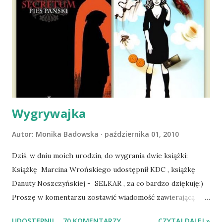
ludźmi i kotami, pojawił się pomysł na wspólny jesienny
wyjazd w Beskid Niski. Zanim to jednak się stało psica miała
atak padaczki, co spowodowało, że wyjazd odwołaliśmy,
wdrożyliśmy leczenie i od nowa zaczęliśmy oswajać z nami i
wspólnym życiem zdezorientowanego chorobą psa. Udało
się ustabilizować zawirowania zdrowotne i wówczas
zaczęliśmy się cieszyć sobą wzajemnie już na 100%.
Dopier...
Wygrywajka
Autor:
Monika Badowska
października 01, 2010
Dziś, w dniu moich urodzin, do wygrania dwie książki:
Książkę Marcina Wrońskiego udostępnił KDC , książkę
Danuty Noszczyńskiej - SELKAR , za co bardzo dziękuję:)
Proszę w komentarzu zostawić wiadomość zawierającą
tytuł książki, w losowaniu której chcecie wziąć udział.
UDOSTĘPNIJ
70 KOMENTARZY
CZYTAJ DALEJ »