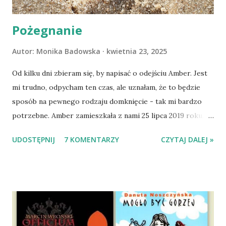
Pożegnanie
Autor:
Monika Badowska
kwietnia 23, 2025
Od kilku dni zbieram się, by napisać o odejściu Amber. Jest
mi trudno, odpycham ten czas, ale uznałam, że to będzie
sposób na pewnego rodzaju domknięcie - tak mi bardzo
potrzebne. Amber zamieszkała z nami 25 lipca 2019 roku.
Wypatrzyłam ją na FB schroniska w Tomaszowie
UDOSTĘPNIJ
7 KOMENTARZY
CZYTAJ DALEJ »
Mazowieckim, pojechaliśmy na wizytę zapoznawczą, a kilka
dni później - już po nią. Ułożona w bagażniku na wygodnym
materacu, przeczołgała się na tylne siedzenie i ułożyła na
moich kolanach. Tak dojechaliśmy do domu. O początkach
wspólnego życia przeczytacie TUTAJ i TUTAJ . Gdy już
nieco okrzepliśmy w codzienności z psem, a Amber - z