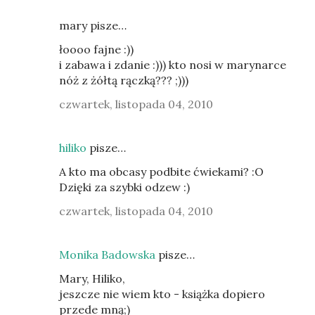
mary pisze…
łoooo fajne :))
i zabawa i zdanie :))) kto nosi w marynarce
nóż z żółtą rączką??? ;)))
czwartek, listopada 04, 2010
hiliko
pisze…
A kto ma obcasy podbite ćwiekami? :O
Dzięki za szybki odzew :)
czwartek, listopada 04, 2010
Monika Badowska
pisze…
Mary, Hiliko,
jeszcze nie wiem kto - książka dopiero
przede mną;)