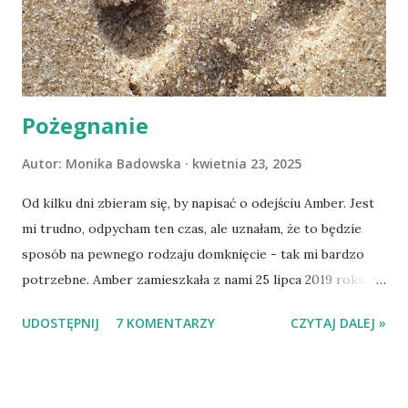
Pożegnanie
Autor:
Monika Badowska
kwietnia 23, 2025
Od kilku dni zbieram się, by napisać o odejściu Amber. Jest
mi trudno, odpycham ten czas, ale uznałam, że to będzie
sposób na pewnego rodzaju domknięcie - tak mi bardzo
potrzebne. Amber zamieszkała z nami 25 lipca 2019 roku.
Wypatrzyłam ją na FB schroniska w Tomaszowie
UDOSTĘPNIJ
7 KOMENTARZY
CZYTAJ DALEJ »
Mazowieckim, pojechaliśmy na wizytę zapoznawczą, a kilka
dni później - już po nią. Ułożona w bagażniku na wygodnym
materacu, przeczołgała się na tylne siedzenie i ułożyła na
moich kolanach. Tak dojechaliśmy do domu. O początkach