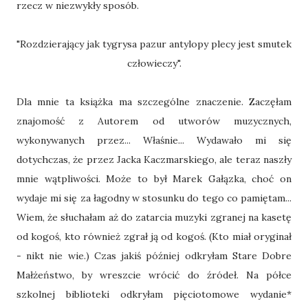
rzecz w niezwykły sposób.
"Rozdzierający jak tygrysa pazur antylopy plecy jest smutek
człowieczy".
Dla mnie ta książka ma szczególne znaczenie. Zaczęłam
znajomość z Autorem od utworów muzycznych,
wykonywanych przez... Właśnie... Wydawało mi się
dotychczas, że przez Jacka Kaczmarskiego, ale teraz naszły
mnie wątpliwości. Może to był Marek Gałązka, choć on
wydaje mi się za łagodny w stosunku do tego co pamiętam...
Wiem, że słuchałam aż do zatarcia muzyki zgranej na kasetę
od kogoś, kto również zgrał ją od kogoś. (Kto miał oryginał
- nikt nie wie.) Czas jakiś później odkryłam Stare Dobre
Małżeństwo, by wreszcie wrócić do źródeł. Na półce
szkolnej biblioteki odkryłam pięciotomowe wydanie*