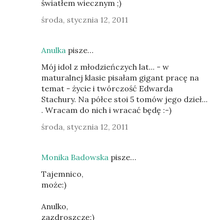
światłem wiecznym ;)
środa, stycznia 12, 2011
Anulka
pisze…
Mój idol z młodzieńczych lat... - w
maturalnej klasie pisałam gigant pracę na
temat - życie i twórczość Edwarda
Stachury. Na półce stoi 5 tomów jego dzieł...
. Wracam do nich i wracać będę :-)
środa, stycznia 12, 2011
Monika Badowska
pisze…
Tajemnico,
może:)
Anulko,
zazdroszczę:)