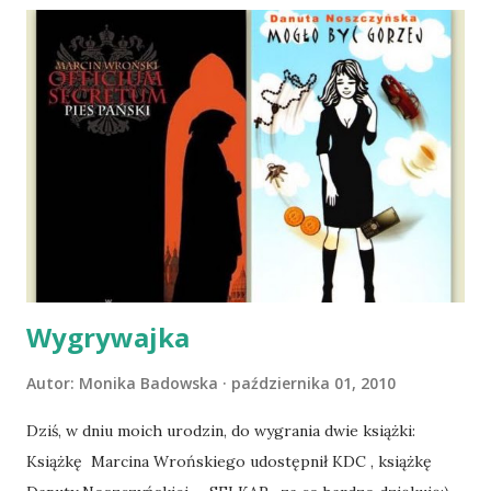
wspólnego życia przeczytacie TUTAJ i TUTAJ . Gdy już
nieco okrzepliśmy w codzienności z psem, a Amber - z
ludźmi i kotami, pojawił się pomysł na wspólny jesienny
wyjazd w Beskid Niski. Zanim to jednak się stało psica miała
atak padaczki, co spowodowało, że wyjazd odwołaliśmy,
wdrożyliśmy leczenie i od nowa zaczęliśmy oswajać z nami i
wspólnym życiem zdezorientowanego chorobą psa. Udało
się ustabilizować zawirowania zdrowotne i wówczas
zaczęliśmy się cieszyć sobą wzajemnie już na 100%.
Dopier...
Wygrywajka
Autor:
Monika Badowska
października 01, 2010
Dziś, w dniu moich urodzin, do wygrania dwie książki:
Książkę Marcina Wrońskiego udostępnił KDC , książkę