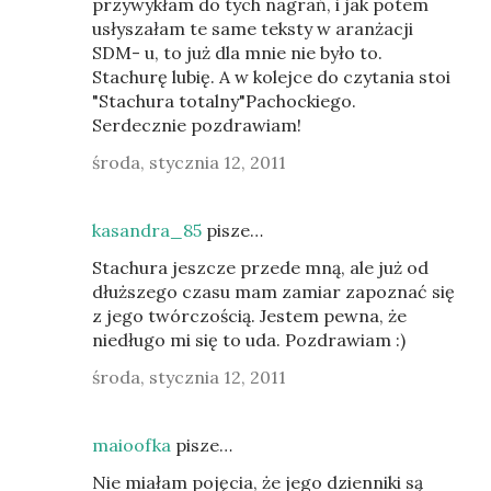
przywykłam do tych nagrań, i jak potem
usłyszałam te same teksty w aranżacji
SDM- u, to już dla mnie nie było to.
Stachurę lubię. A w kolejce do czytania stoi
"Stachura totalny"Pachockiego.
Serdecznie pozdrawiam!
środa, stycznia 12, 2011
kasandra_85
pisze…
Stachura jeszcze przede mną, ale już od
dłuższego czasu mam zamiar zapoznać się
z jego twórczością. Jestem pewna, że
niedługo mi się to uda. Pozdrawiam :)
środa, stycznia 12, 2011
maioofka
pisze…
Nie miałam pojęcia, że jego dzienniki są