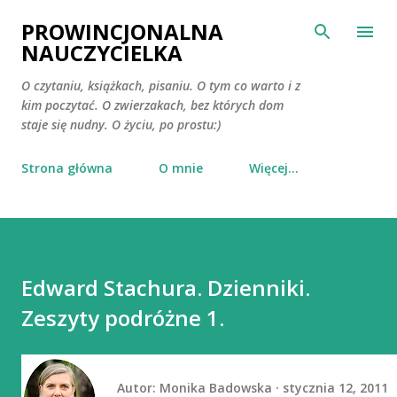
Przejdź do głównej zawartości
PROWINCJONALNA
NAUCZYCIELKA
O czytaniu, książkach, pisaniu. O tym co warto i z
kim poczytać. O zwierzakach, bez których dom
staje się nudny. O życiu, po prostu:)
Strona główna
O mnie
Więcej…
Edward Stachura. Dzienniki.
Zeszyty podróżne 1.
Autor:
Monika Badowska
stycznia 12, 2011