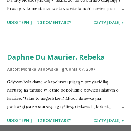
Danuty Noszczyńskiej - SELKAR , za co bardzo dziękuję:)
Proszę w komentarzu zostawić wiadomość zawierającą
tytuł książki, w losowaniu której chcecie wziąć udział.
UDOSTĘPNIJ
70 KOMENTARZY
CZYTAJ DALEJ »
Losowanie odbędzie się w niedzielę o 8:00. Zapraszam
serdecznie:) * * * WYLOSOWANO :-D Officium Secretum.
Pies Pański. Mogło być gorzej Gratuluję i proszę o kontakt
na m1b1m1m@gmail.com :)
Daphne Du Maurier. Rebeka
Autor:
Monika Badowska
grudnia 07, 2007
Gdybym była damą w kapeluszu pijącą z przyjaciółką
herbatę na tarasie w letnie popołudnie powiedziałabym o
ksiażce: "Jakie to angielskie...". Młoda dziewczyna,
podróżująca ze starszą, zgryźliwą, ciekawską kobietą
dociera do Monte Carlo, gdzie poznaje zamożnego Maxima
UDOSTĘPNIJ
12 KOMENTARZY
CZYTAJ DALEJ »
de Wintera, właściciela uroczej posiadłości Manderley,
owdowiałego przed niespełna rokiem. Gdy starsza pani