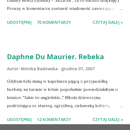
Danuty Noszczyńskiej - SELKAR , za co bardzo dziękuję:)
Proszę w komentarzu zostawić wiadomość zawierającą
tytuł książki, w losowaniu której chcecie wziąć udział.
UDOSTĘPNIJ
70 KOMENTARZY
CZYTAJ DALEJ »
Losowanie odbędzie się w niedzielę o 8:00. Zapraszam
serdecznie:) * * * WYLOSOWANO :-D Officium Secretum.
Pies Pański. Mogło być gorzej Gratuluję i proszę o kontakt
na m1b1m1m@gmail.com :)
Daphne Du Maurier. Rebeka
Autor:
Monika Badowska
grudnia 07, 2007
Gdybym była damą w kapeluszu pijącą z przyjaciółką
herbatę na tarasie w letnie popołudnie powiedziałabym o
ksiażce: "Jakie to angielskie...". Młoda dziewczyna,
podróżująca ze starszą, zgryźliwą, ciekawską kobietą
dociera do Monte Carlo, gdzie poznaje zamożnego Maxima
UDOSTĘPNIJ
12 KOMENTARZY
CZYTAJ DALEJ »
de Wintera, właściciela uroczej posiadłości Manderley,
owdowiałego przed niespełna rokiem. Gdy starsza pani