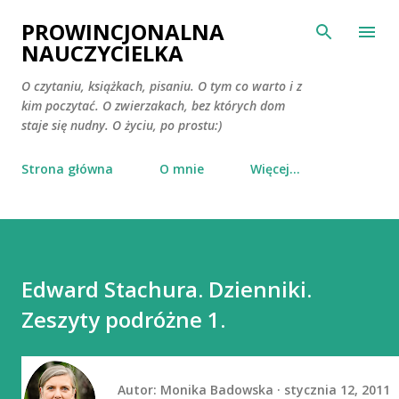
Przejdź do głównej zawartości
PROWINCJONALNA
NAUCZYCIELKA
O czytaniu, książkach, pisaniu. O tym co warto i z
kim poczytać. O zwierzakach, bez których dom
staje się nudny. O życiu, po prostu:)
Strona główna
O mnie
Więcej…
Edward Stachura. Dzienniki.
Zeszyty podróżne 1.
Autor:
Monika Badowska
stycznia 12, 2011