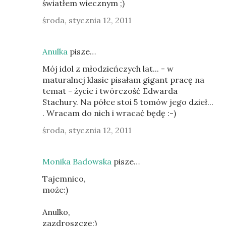
światłem wiecznym ;)
środa, stycznia 12, 2011
Anulka
pisze…
Mój idol z młodzieńczych lat... - w
maturalnej klasie pisałam gigant pracę na
temat - życie i twórczość Edwarda
Stachury. Na półce stoi 5 tomów jego dzieł...
. Wracam do nich i wracać będę :-)
środa, stycznia 12, 2011
Monika Badowska
pisze…
Tajemnico,
może:)
Anulko,
zazdroszczę:)