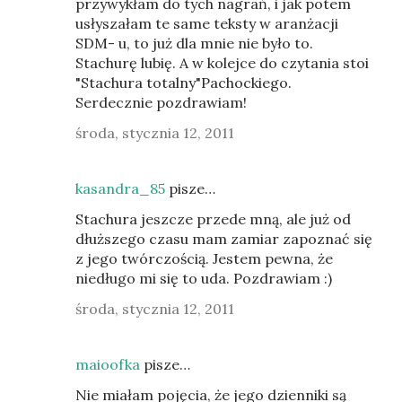
przywykłam do tych nagrań, i jak potem
usłyszałam te same teksty w aranżacji
SDM- u, to już dla mnie nie było to.
Stachurę lubię. A w kolejce do czytania stoi
"Stachura totalny"Pachockiego.
Serdecznie pozdrawiam!
środa, stycznia 12, 2011
kasandra_85
pisze…
Stachura jeszcze przede mną, ale już od
dłuższego czasu mam zamiar zapoznać się
z jego twórczością. Jestem pewna, że
niedługo mi się to uda. Pozdrawiam :)
środa, stycznia 12, 2011
maioofka
pisze…
Nie miałam pojęcia, że jego dzienniki są