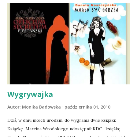
wspólnego życia przeczytacie TUTAJ i TUTAJ . Gdy już
nieco okrzepliśmy w codzienności z psem, a Amber - z
ludźmi i kotami, pojawił się pomysł na wspólny jesienny
wyjazd w Beskid Niski. Zanim to jednak się stało psica miała
atak padaczki, co spowodowało, że wyjazd odwołaliśmy,
wdrożyliśmy leczenie i od nowa zaczęliśmy oswajać z nami i
wspólnym życiem zdezorientowanego chorobą psa. Udało
się ustabilizować zawirowania zdrowotne i wówczas
zaczęliśmy się cieszyć sobą wzajemnie już na 100%.
Dopier...
Wygrywajka
Autor:
Monika Badowska
października 01, 2010
Dziś, w dniu moich urodzin, do wygrania dwie książki:
Książkę Marcina Wrońskiego udostępnił KDC , książkę