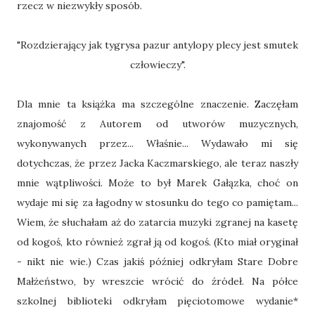
rzecz w niezwykły sposób.
"Rozdzierający jak tygrysa pazur antylopy plecy jest smutek
człowieczy".
Dla mnie ta książka ma szczególne znaczenie. Zaczęłam
znajomość z Autorem od utworów muzycznych,
wykonywanych przez... Właśnie... Wydawało mi się
dotychczas, że przez Jacka Kaczmarskiego, ale teraz naszły
mnie wątpliwości. Może to był Marek Gałązka, choć on
wydaje mi się za łagodny w stosunku do tego co pamiętam...
Wiem, że słuchałam aż do zatarcia muzyki zgranej na kasetę
od kogoś, kto również zgrał ją od kogoś. (Kto miał oryginał
- nikt nie wie.) Czas jakiś później odkryłam Stare Dobre
Małżeństwo, by wreszcie wrócić do źródeł. Na półce
szkolnej biblioteki odkryłam pięciotomowe wydanie*