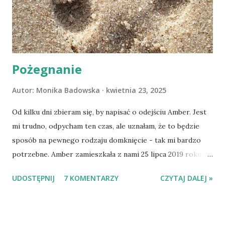
Pożegnanie
Autor:
Monika Badowska
kwietnia 23, 2025
Od kilku dni zbieram się, by napisać o odejściu Amber. Jest
mi trudno, odpycham ten czas, ale uznałam, że to będzie
sposób na pewnego rodzaju domknięcie - tak mi bardzo
potrzebne. Amber zamieszkała z nami 25 lipca 2019 roku.
Wypatrzyłam ją na FB schroniska w Tomaszowie
UDOSTĘPNIJ
7 KOMENTARZY
CZYTAJ DALEJ »
Mazowieckim, pojechaliśmy na wizytę zapoznawczą, a kilka
dni później - już po nią. Ułożona w bagażniku na wygodnym
materacu, przeczołgała się na tylne siedzenie i ułożyła na
moich kolanach. Tak dojechaliśmy do domu. O początkach