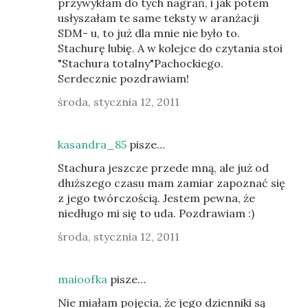
przywykłam do tych nagrań, i jak potem
usłyszałam te same teksty w aranżacji
SDM- u, to już dla mnie nie było to.
Stachurę lubię. A w kolejce do czytania stoi
"Stachura totalny"Pachockiego.
Serdecznie pozdrawiam!
środa, stycznia 12, 2011
kasandra_85
pisze…
Stachura jeszcze przede mną, ale już od
dłuższego czasu mam zamiar zapoznać się
z jego twórczością. Jestem pewna, że
niedługo mi się to uda. Pozdrawiam :)
środa, stycznia 12, 2011
maioofka
pisze…
Nie miałam pojęcia, że jego dzienniki są