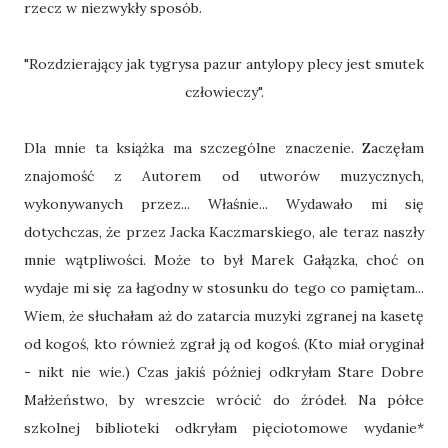
rzecz w niezwykły sposób.
"Rozdzierający jak tygrysa pazur antylopy plecy jest smutek
człowieczy".
Dla mnie ta książka ma szczególne znaczenie. Zaczęłam
znajomość z Autorem od utworów muzycznych,
wykonywanych przez... Właśnie... Wydawało mi się
dotychczas, że przez Jacka Kaczmarskiego, ale teraz naszły
mnie wątpliwości. Może to był Marek Gałązka, choć on
wydaje mi się za łagodny w stosunku do tego co pamiętam...
Wiem, że słuchałam aż do zatarcia muzyki zgranej na kasetę
od kogoś, kto również zgrał ją od kogoś. (Kto miał oryginał
- nikt nie wie.) Czas jakiś później odkryłam Stare Dobre
Małżeństwo, by wreszcie wrócić do źródeł. Na półce
szkolnej biblioteki odkryłam pięciotomowe wydanie*