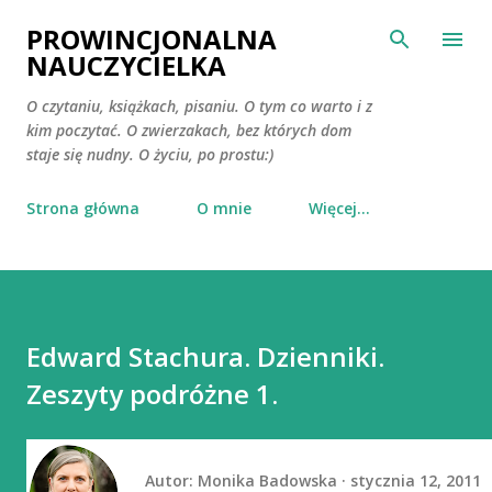
Przejdź do głównej zawartości
PROWINCJONALNA
NAUCZYCIELKA
O czytaniu, książkach, pisaniu. O tym co warto i z
kim poczytać. O zwierzakach, bez których dom
staje się nudny. O życiu, po prostu:)
Strona główna
O mnie
Więcej…
Edward Stachura. Dzienniki.
Zeszyty podróżne 1.
Autor:
Monika Badowska
stycznia 12, 2011