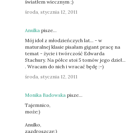
światłem wiecznym ;)
środa, stycznia 12, 2011
Anulka
pisze…
Mój idol z młodzieńczych lat... - w
maturalnej klasie pisałam gigant pracę na
temat - życie i twórczość Edwarda
Stachury. Na półce stoi 5 tomów jego dzieł...
. Wracam do nich i wracać będę :-)
środa, stycznia 12, 2011
Monika Badowska
pisze…
Tajemnico,
może:)
Anulko,
zazdroszczę:)