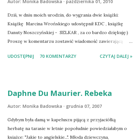
Autor:
Monika Badowska
października 01, 2010
Dziś, w dniu moich urodzin, do wygrania dwie książki:
Książkę Marcina Wrońskiego udostępnił KDC , książkę
Danuty Noszczyńskiej - SELKAR , za co bardzo dziękuję:)
Proszę w komentarzu zostawić wiadomość zawierającą
tytuł książki, w losowaniu której chcecie wziąć udział.
UDOSTĘPNIJ
70 KOMENTARZY
CZYTAJ DALEJ »
Losowanie odbędzie się w niedzielę o 8:00. Zapraszam
serdecznie:) * * * WYLOSOWANO :-D Officium Secretum.
Pies Pański. Mogło być gorzej Gratuluję i proszę o kontakt
na m1b1m1m@gmail.com :)
Daphne Du Maurier. Rebeka
Autor:
Monika Badowska
grudnia 07, 2007
Gdybym była damą w kapeluszu pijącą z przyjaciółką
herbatę na tarasie w letnie popołudnie powiedziałabym o
ksiażce: "Jakie to angielskie...". Młoda dziewczyna,