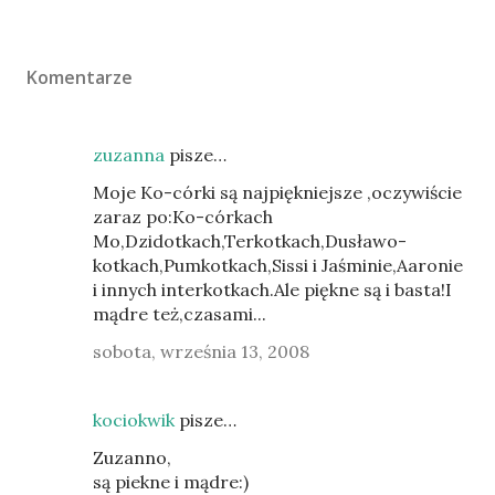
Komentarze
zuzanna
pisze…
Moje Ko-córki są najpiękniejsze ,oczywiście
zaraz po:Ko-córkach
Mo,Dzidotkach,Terkotkach,Dusławo-
kotkach,Pumkotkach,Sissi i Jaśminie,Aaronie
i innych interkotkach.Ale piękne są i basta!I
mądre też,czasami...
sobota, września 13, 2008
kociokwik
pisze…
Zuzanno,
są piekne i mądre:)