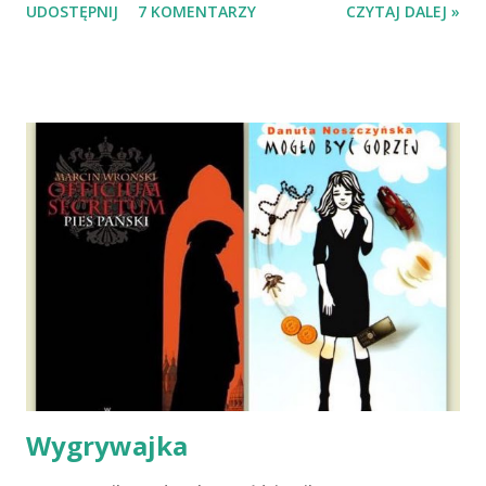
UDOSTĘPNIJ
7 KOMENTARZY
CZYTAJ DALEJ »
Mazowieckim, pojechaliśmy na wizytę zapoznawczą, a kilka
dni później - już po nią. Ułożona w bagażniku na wygodnym
materacu, przeczołgała się na tylne siedzenie i ułożyła na
moich kolanach. Tak dojechaliśmy do domu. O początkach
wspólnego życia przeczytacie TUTAJ i TUTAJ . Gdy już
nieco okrzepliśmy w codzienności z psem, a Amber - z
ludźmi i kotami, pojawił się pomysł na wspólny jesienny
wyjazd w Beskid Niski. Zanim to jednak się stało psica miała
atak padaczki, co spowodowało, że wyjazd odwołaliśmy,
wdrożyliśmy leczenie i od nowa zaczęliśmy oswajać z nami i
wspólnym życiem zdezorientowanego chorobą psa. Udało
się ustabilizować zawirowania zdrowotne i wówczas
zaczęliśmy się cieszyć sobą wzajemnie już na 100%.
Dopier...
Wygrywajka