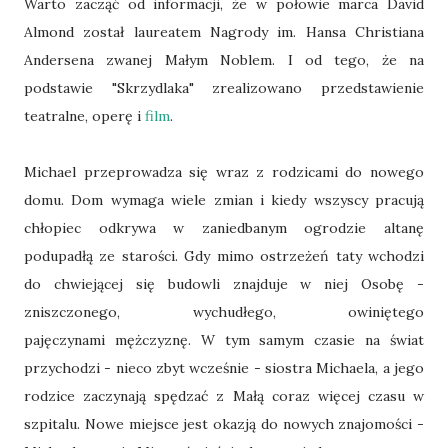
Warto zacząć od informacji, że w połowie marca David
Almond został laureatem Nagrody im. Hansa Christiana
Andersena zwanej Małym Noblem. I od tego, że na
podstawie "Skrzydlaka" zrealizowano przedstawienie
teatralne, operę i
film
.
Michael przeprowadza się wraz z rodzicami do nowego
domu. Dom wymaga wiele zmian i kiedy wszyscy pracują
chłopiec odkrywa w zaniedbanym ogrodzie altanę
podupadłą ze starości. Gdy mimo ostrzeżeń taty wchodzi
do chwiejącej się budowli znajduje w niej Osobę -
zniszczonego, wychudłego, owiniętego
pajęczynami mężczyznę. W tym samym czasie na świat
przychodzi - nieco zbyt wcześnie - siostra Michaela, a jego
rodzice zaczynają spędzać z Małą coraz więcej czasu w
szpitalu. Nowe miejsce jest okazją do nowych znajomości -