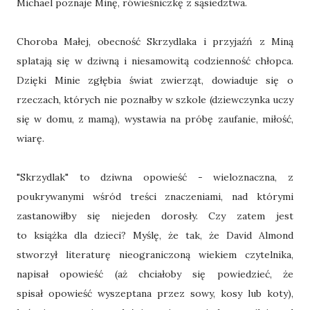
Michael poznaje Minę, rówieśniczkę z sąsiedztwa.
Choroba Małej, obecność Skrzydlaka i przyjaźń z Miną
splatają się w dziwną i niesamowitą codzienność chłopca.
Dzięki Minie zgłębia świat zwierząt, dowiaduje się o
rzeczach, których nie poznałby w szkole (dziewczynka uczy
się w domu, z mamą), wystawia na próbę zaufanie, miłość,
wiarę.
"Skrzydlak" to dziwna opowieść - wieloznaczna, z
poukrywanymi wśród treści znaczeniami, nad którymi
zastanowiłby się niejeden dorosły. Czy zatem jest
to książka dla dzieci? Myślę, że tak, że David Almond
stworzył literaturę nieograniczoną wiekiem czytelnika,
napisał opowieść (aż chciałoby się powiedzieć, że
spisał opowieść wyszeptana przez sowy, kosy lub koty),