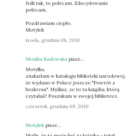
Jeśli tak, to polecam. Zdecydowanie
polecam.
Pozdrawiam ciepło,
Motylek
środa, grudnia 08, 2010
Monika Badowska
pisze…
Motylku,
znalazłam w katalogu biblioteki narodowej,
że wydano w Polsce jeszcze "Powrót z
bezkresu". Myślisz, ze to ta książka, którą
czytałaś? Poszukam w swojej bibliotece.
czwartek, grudnia 09, 2010
Motylek
pisze…
Myślę, że to może być ta książka - tytuł