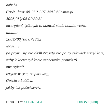
hahaha
Gość: , host-89-230-207-249.lublin.mm.pl
2008/03/06 00:20:21
zwergdani, tylko jak tu udawać stado bombowców...
mbmm
2008/03/06 07:43:52
Mosame,
po prostu się nie da:))) Zresztą nie po to człowiek wziął kota,
żeby lekceważyć kocie zachcianki, prawda?;)
zwergdani1,
cośjest w tym, co piszesz:)))
Gościu z Lublina,
jakby tak poćwiczyć?;)
ETYKIETY:
GUSIA
SISI
UDOSTĘPNIJ