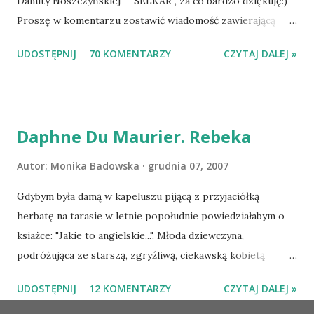
Danuty Noszczyńskiej - SELKAR , za co bardzo dziękuję:)
Proszę w komentarzu zostawić wiadomość zawierającą
tytuł książki, w losowaniu której chcecie wziąć udział.
UDOSTĘPNIJ
70 KOMENTARZY
CZYTAJ DALEJ »
Losowanie odbędzie się w niedzielę o 8:00. Zapraszam
serdecznie:) * * * WYLOSOWANO :-D Officium Secretum.
Pies Pański. Mogło być gorzej Gratuluję i proszę o kontakt
na m1b1m1m@gmail.com :)
Daphne Du Maurier. Rebeka
Autor:
Monika Badowska
grudnia 07, 2007
Gdybym była damą w kapeluszu pijącą z przyjaciółką
herbatę na tarasie w letnie popołudnie powiedziałabym o
ksiażce: "Jakie to angielskie...". Młoda dziewczyna,
podróżująca ze starszą, zgryźliwą, ciekawską kobietą
dociera do Monte Carlo, gdzie poznaje zamożnego Maxima
UDOSTĘPNIJ
12 KOMENTARZY
CZYTAJ DALEJ »
de Wintera, właściciela uroczej posiadłości Manderley,