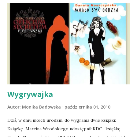
wspólnego życia przeczytacie TUTAJ i TUTAJ . Gdy już
nieco okrzepliśmy w codzienności z psem, a Amber - z
ludźmi i kotami, pojawił się pomysł na wspólny jesienny
wyjazd w Beskid Niski. Zanim to jednak się stało psica miała
atak padaczki, co spowodowało, że wyjazd odwołaliśmy,
wdrożyliśmy leczenie i od nowa zaczęliśmy oswajać z nami i
wspólnym życiem zdezorientowanego chorobą psa. Udało
się ustabilizować zawirowania zdrowotne i wówczas
zaczęliśmy się cieszyć sobą wzajemnie już na 100%.
Dopier...
Wygrywajka
Autor:
Monika Badowska
października 01, 2010
Dziś, w dniu moich urodzin, do wygrania dwie książki:
Książkę Marcina Wrońskiego udostępnił KDC , książkę