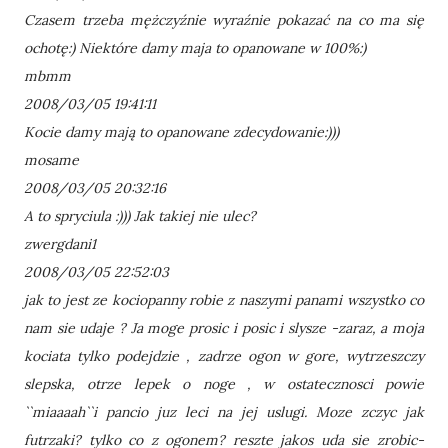
Czasem trzeba mężczyźnie wyraźnie pokazać na co ma się
ochotę:) Niektóre damy maja to opanowane w 100%:)
mbmm
2008/03/05 19:41:11
Kocie damy mają to opanowane zdecydowanie:)))
mosame
2008/03/05 20:32:16
A to spryciula :))) Jak takiej nie ulec?
zwergdani1
2008/03/05 22:52:03
jak to jest ze kociopanny robie z naszymi panami wszystko co
nam sie udaje ? Ja moge prosic i posic i slysze -zaraz, a moja
kociata tylko podejdzie , zadrze ogon w gore, wytrzeszczy
slepska, otrze lepek o noge , w ostatecznosci powie
``miaaaah``i pancio juz leci na jej uslugi. Moze zczyc jak
futrzaki? tylko co z ogonem? reszte jakos uda sie zrobic-