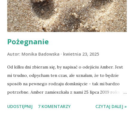
Pożegnanie
Autor:
Monika Badowska
kwietnia 23, 2025
Od kilku dni zbieram się, by napisać o odejściu Amber. Jest
mi trudno, odpycham ten czas, ale uznałam, że to będzie
sposób na pewnego rodzaju domknięcie - tak mi bardzo
potrzebne. Amber zamieszkała z nami 25 lipca 2019 roku.
Wypatrzyłam ją na FB schroniska w Tomaszowie
UDOSTĘPNIJ
7 KOMENTARZY
CZYTAJ DALEJ »
Mazowieckim, pojechaliśmy na wizytę zapoznawczą, a kilka
dni później - już po nią. Ułożona w bagażniku na wygodnym
materacu, przeczołgała się na tylne siedzenie i ułożyła na
moich kolanach. Tak dojechaliśmy do domu. O początkach