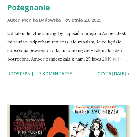
Pożegnanie
Autor:
Monika Badowska
kwietnia 23, 2025
Od kilku dni zbieram się, by napisać o odejściu Amber. Jest
mi trudno, odpycham ten czas, ale uznałam, że to będzie
sposób na pewnego rodzaju domknięcie - tak mi bardzo
potrzebne. Amber zamieszkała z nami 25 lipca 2019 roku.
Wypatrzyłam ją na FB schroniska w Tomaszowie
UDOSTĘPNIJ
7 KOMENTARZY
CZYTAJ DALEJ »
Mazowieckim, pojechaliśmy na wizytę zapoznawczą, a kilka
dni później - już po nią. Ułożona w bagażniku na wygodnym
materacu, przeczołgała się na tylne siedzenie i ułożyła na
moich kolanach. Tak dojechaliśmy do domu. O początkach
wspólnego życia przeczytacie TUTAJ i TUTAJ . Gdy już
nieco okrzepliśmy w codzienności z psem, a Amber - z
ludźmi i kotami, pojawił się pomysł na wspólny jesienny
wyjazd w Beskid Niski. Zanim to jednak się stało psica miała