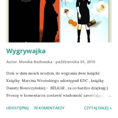
atak padaczki, co spowodowało, że wyjazd odwołaliśmy,
wdrożyliśmy leczenie i od nowa zaczęliśmy oswajać z nami i
wspólnym życiem zdezorientowanego chorobą psa. Udało
się ustabilizować zawirowania zdrowotne i wówczas
zaczęliśmy się cieszyć sobą wzajemnie już na 100%.
Dopier...
Wygrywajka
Autor:
Monika Badowska
października 01, 2010
Dziś, w dniu moich urodzin, do wygrania dwie książki:
Książkę Marcina Wrońskiego udostępnił KDC , książkę
Danuty Noszczyńskiej - SELKAR , za co bardzo dziękuję:)
Proszę w komentarzu zostawić wiadomość zawierającą
tytuł książki, w losowaniu której chcecie wziąć udział.
UDOSTĘPNIJ
70 KOMENTARZY
CZYTAJ DALEJ »
Losowanie odbędzie się w niedzielę o 8:00. Zapraszam
serdecznie:) * * * WYLOSOWANO :-D Officium Secretum.