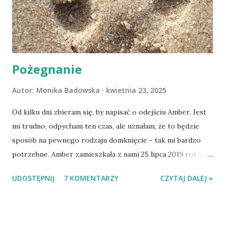
Pożegnanie
Autor:
Monika Badowska
kwietnia 23, 2025
Od kilku dni zbieram się, by napisać o odejściu Amber. Jest
mi trudno, odpycham ten czas, ale uznałam, że to będzie
sposób na pewnego rodzaju domknięcie - tak mi bardzo
potrzebne. Amber zamieszkała z nami 25 lipca 2019 roku.
Wypatrzyłam ją na FB schroniska w Tomaszowie
UDOSTĘPNIJ
7 KOMENTARZY
CZYTAJ DALEJ »
Mazowieckim, pojechaliśmy na wizytę zapoznawczą, a kilka
dni później - już po nią. Ułożona w bagażniku na wygodnym
materacu, przeczołgała się na tylne siedzenie i ułożyła na
moich kolanach. Tak dojechaliśmy do domu. O początkach