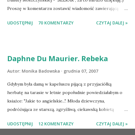
Danuty Noszczyńskiej - SELKAR , za co bardzo dziękuję:)
Proszę w komentarzu zostawić wiadomość zawierającą
tytuł książki, w losowaniu której chcecie wziąć udział.
UDOSTĘPNIJ
70 KOMENTARZY
CZYTAJ DALEJ »
Losowanie odbędzie się w niedzielę o 8:00. Zapraszam
serdecznie:) * * * WYLOSOWANO :-D Officium Secretum.
Pies Pański. Mogło być gorzej Gratuluję i proszę o kontakt
na m1b1m1m@gmail.com :)
Daphne Du Maurier. Rebeka
Autor:
Monika Badowska
grudnia 07, 2007
Gdybym była damą w kapeluszu pijącą z przyjaciółką
herbatę na tarasie w letnie popołudnie powiedziałabym o
ksiażce: "Jakie to angielskie...". Młoda dziewczyna,
podróżująca ze starszą, zgryźliwą, ciekawską kobietą
dociera do Monte Carlo, gdzie poznaje zamożnego Maxima
UDOSTĘPNIJ
12 KOMENTARZY
CZYTAJ DALEJ »
de Wintera, właściciela uroczej posiadłości Manderley,
owdowiałego przed niespełna rokiem. Gdy starsza pani