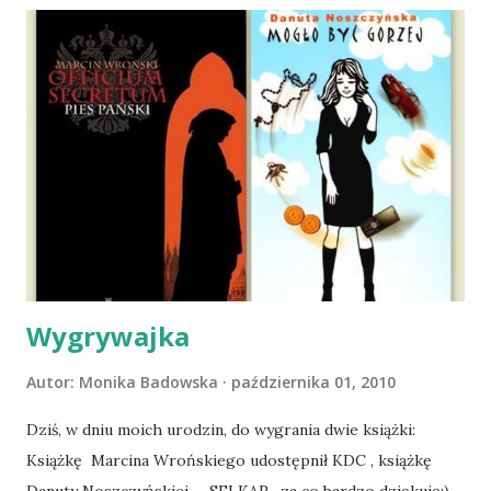
wspólnego życia przeczytacie TUTAJ i TUTAJ . Gdy już
nieco okrzepliśmy w codzienności z psem, a Amber - z
ludźmi i kotami, pojawił się pomysł na wspólny jesienny
wyjazd w Beskid Niski. Zanim to jednak się stało psica miała
atak padaczki, co spowodowało, że wyjazd odwołaliśmy,
wdrożyliśmy leczenie i od nowa zaczęliśmy oswajać z nami i
wspólnym życiem zdezorientowanego chorobą psa. Udało
się ustabilizować zawirowania zdrowotne i wówczas
zaczęliśmy się cieszyć sobą wzajemnie już na 100%.
Dopier...
Wygrywajka
Autor:
Monika Badowska
października 01, 2010
Dziś, w dniu moich urodzin, do wygrania dwie książki:
Książkę Marcina Wrońskiego udostępnił KDC , książkę