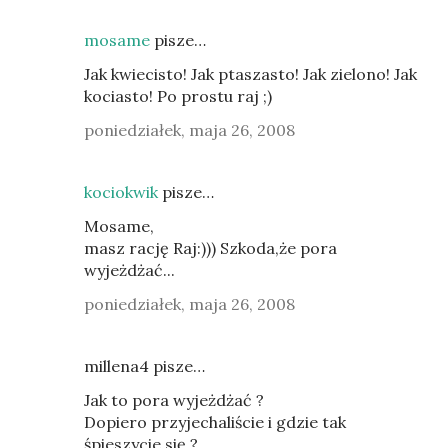
mosame
pisze…
Jak kwiecisto! Jak ptaszasto! Jak zielono! Jak
kociasto! Po prostu raj ;)
poniedziałek, maja 26, 2008
kociokwik
pisze…
Mosame,
masz rację Raj:))) Szkoda,że pora
wyjeżdżać...
poniedziałek, maja 26, 2008
millena4 pisze…
Jak to pora wyjeżdżać ?
Dopiero przyjechaliście i gdzie tak
śpieszycie się ?