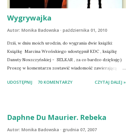
zaczęliśmy się cieszyć sobą wzajemnie już na 100%.
Dopier...
Wygrywajka
Autor:
Monika Badowska
października 01, 2010
Dziś, w dniu moich urodzin, do wygrania dwie książki:
Książkę Marcina Wrońskiego udostępnił KDC , książkę
Danuty Noszczyńskiej - SELKAR , za co bardzo dziękuję:)
Proszę w komentarzu zostawić wiadomość zawierającą
tytuł książki, w losowaniu której chcecie wziąć udział.
UDOSTĘPNIJ
70 KOMENTARZY
CZYTAJ DALEJ »
Losowanie odbędzie się w niedzielę o 8:00. Zapraszam
serdecznie:) * * * WYLOSOWANO :-D Officium Secretum.
Pies Pański. Mogło być gorzej Gratuluję i proszę o kontakt
na m1b1m1m@gmail.com :)
Daphne Du Maurier. Rebeka
Autor:
Monika Badowska
grudnia 07, 2007