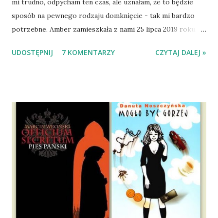
mi trudno, odpycham ten czas, ale uznałam, że to będzie
sposób na pewnego rodzaju domknięcie - tak mi bardzo
potrzebne. Amber zamieszkała z nami 25 lipca 2019 roku.
Wypatrzyłam ją na FB schroniska w Tomaszowie
UDOSTĘPNIJ
7 KOMENTARZY
CZYTAJ DALEJ »
Mazowieckim, pojechaliśmy na wizytę zapoznawczą, a kilka
dni później - już po nią. Ułożona w bagażniku na wygodnym
materacu, przeczołgała się na tylne siedzenie i ułożyła na
moich kolanach. Tak dojechaliśmy do domu. O początkach
wspólnego życia przeczytacie TUTAJ i TUTAJ . Gdy już
nieco okrzepliśmy w codzienności z psem, a Amber - z
ludźmi i kotami, pojawił się pomysł na wspólny jesienny
wyjazd w Beskid Niski. Zanim to jednak się stało psica miała
atak padaczki, co spowodowało, że wyjazd odwołaliśmy,
wdrożyliśmy leczenie i od nowa zaczęliśmy oswajać z nami i
wspólnym życiem zdezorientowanego chorobą psa. Udało
się ustabilizować zawirowania zdrowotne i wówczas