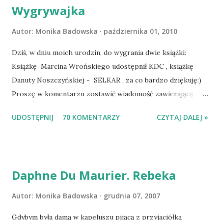
Wygrywajka
Autor:
Monika Badowska
października 01, 2010
Dziś, w dniu moich urodzin, do wygrania dwie książki:
Książkę Marcina Wrońskiego udostępnił KDC , książkę
Danuty Noszczyńskiej - SELKAR , za co bardzo dziękuję:)
Proszę w komentarzu zostawić wiadomość zawierającą
tytuł książki, w losowaniu której chcecie wziąć udział.
UDOSTĘPNIJ
70 KOMENTARZY
CZYTAJ DALEJ »
Losowanie odbędzie się w niedzielę o 8:00. Zapraszam
serdecznie:) * * * WYLOSOWANO :-D Officium Secretum.
Pies Pański. Mogło być gorzej Gratuluję i proszę o kontakt
na m1b1m1m@gmail.com :)
Daphne Du Maurier. Rebeka
Autor:
Monika Badowska
grudnia 07, 2007
Gdybym była damą w kapeluszu pijącą z przyjaciółką