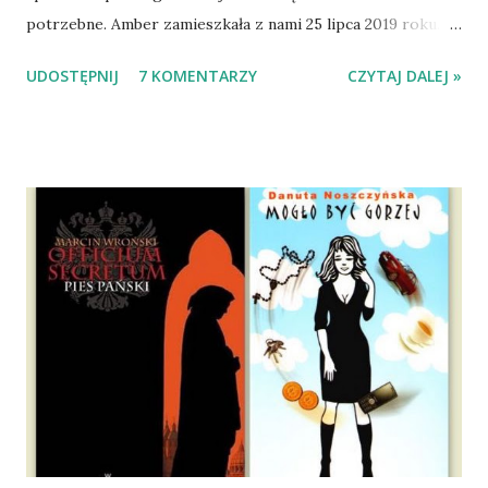
potrzebne. Amber zamieszkała z nami 25 lipca 2019 roku.
Wypatrzyłam ją na FB schroniska w Tomaszowie
UDOSTĘPNIJ
7 KOMENTARZY
CZYTAJ DALEJ »
Mazowieckim, pojechaliśmy na wizytę zapoznawczą, a kilka
dni później - już po nią. Ułożona w bagażniku na wygodnym
materacu, przeczołgała się na tylne siedzenie i ułożyła na
moich kolanach. Tak dojechaliśmy do domu. O początkach
wspólnego życia przeczytacie TUTAJ i TUTAJ . Gdy już
nieco okrzepliśmy w codzienności z psem, a Amber - z
ludźmi i kotami, pojawił się pomysł na wspólny jesienny
wyjazd w Beskid Niski. Zanim to jednak się stało psica miała
atak padaczki, co spowodowało, że wyjazd odwołaliśmy,
wdrożyliśmy leczenie i od nowa zaczęliśmy oswajać z nami i
wspólnym życiem zdezorientowanego chorobą psa. Udało
się ustabilizować zawirowania zdrowotne i wówczas
zaczęliśmy się cieszyć sobą wzajemnie już na 100%.
Dopier...