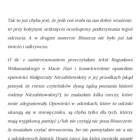
Tak to już chyba jest, że jeśli coś zrobi na nas dobre wrażenie,
to przy kolejnym zetknięciu oczekujemy podtrzymania tegoż
odczucia. A w drugim numerze Bluszcza nie było już tak
świeżo i odkrywczo.
O ile z zainteresowaniem przeczytałam tekst Bogusława
Wołaszańskiego o Macie Hari i konsekwentnie opuściłam
opowieści Małgorzaty Niezabitowskiej o jej przodkach (skąd
pomysł, że rzesze czytelników dyszą żądzą poznania historii
rodziny Niezabitowskiej?), to znalazłam kilka rzeczy, które
mnie zdegustowały. Opowieści w odcinkach, które to odcinki
ukazują się w miesięczniku, są chyba tylko dla tych, którzy
mają wyjątkową pamięć i/lub nie czytają nic poza Bluszczem.
Ja musiałam czytać streszczenia, bo nie pamiętałam nic a nic
z odcinkowych historii. Druga rzecz (na którą zwróciła uwagę