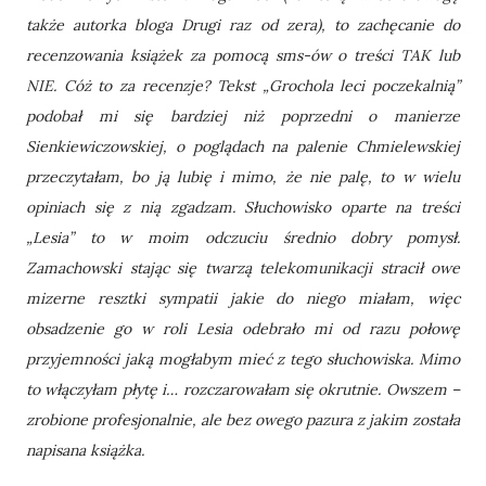
także autorka bloga Drugi raz od zera), to zachęcanie do
recenzowania książek za pomocą sms-ów o treści TAK lub
NIE. Cóż to za recenzje? Tekst „Grochola leci poczekalnią”
podobał mi się bardziej niż poprzedni o manierze
Sienkiewiczowskiej, o poglądach na palenie Chmielewskiej
przeczytałam, bo ją lubię i mimo, że nie palę, to w wielu
opiniach się z nią zgadzam. Słuchowisko oparte na treści
„Lesia” to w moim odczuciu średnio dobry pomysł.
Zamachowski stając się twarzą telekomunikacji stracił owe
mizerne resztki sympatii jakie do niego miałam, więc
obsadzenie go w roli Lesia odebrało mi od razu połowę
przyjemności jaką mogłabym mieć z tego słuchowiska. Mimo
to włączyłam płytę i… rozczarowałam się okrutnie. Owszem –
zrobione profesjonalnie, ale bez owego pazura z jakim została
napisana książka.