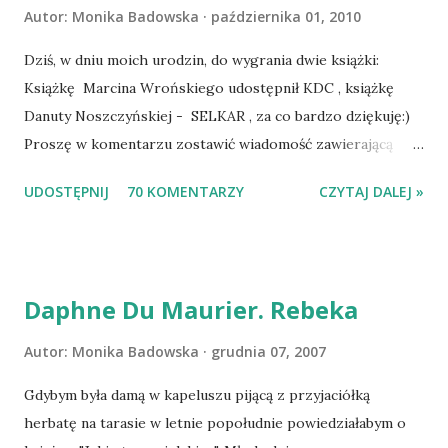
Autor:
Monika Badowska
października 01, 2010
Dziś, w dniu moich urodzin, do wygrania dwie książki:
Książkę Marcina Wrońskiego udostępnił KDC , książkę
Danuty Noszczyńskiej - SELKAR , za co bardzo dziękuję:)
Proszę w komentarzu zostawić wiadomość zawierającą
tytuł książki, w losowaniu której chcecie wziąć udział.
UDOSTĘPNIJ
70 KOMENTARZY
CZYTAJ DALEJ »
Losowanie odbędzie się w niedzielę o 8:00. Zapraszam
serdecznie:) * * * WYLOSOWANO :-D Officium Secretum.
Pies Pański. Mogło być gorzej Gratuluję i proszę o kontakt
na m1b1m1m@gmail.com :)
Daphne Du Maurier. Rebeka
Autor:
Monika Badowska
grudnia 07, 2007
Gdybym była damą w kapeluszu pijącą z przyjaciółką
herbatę na tarasie w letnie popołudnie powiedziałabym o