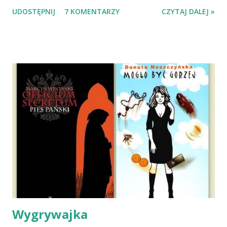
Wypatrzyłam ją na FB schroniska w Tomaszowie
UDOSTĘPNIJ
7 KOMENTARZY
CZYTAJ DALEJ »
Mazowieckim, pojechaliśmy na wizytę zapoznawczą, a kilka
dni później - już po nią. Ułożona w bagażniku na wygodnym
materacu, przeczołgała się na tylne siedzenie i ułożyła na
moich kolanach. Tak dojechaliśmy do domu. O początkach
wspólnego życia przeczytacie TUTAJ i TUTAJ . Gdy już
nieco okrzepliśmy w codzienności z psem, a Amber - z
ludźmi i kotami, pojawił się pomysł na wspólny jesienny
wyjazd w Beskid Niski. Zanim to jednak się stało psica miała
atak padaczki, co spowodowało, że wyjazd odwołaliśmy,
wdrożyliśmy leczenie i od nowa zaczęliśmy oswajać z nami i
wspólnym życiem zdezorientowanego chorobą psa. Udało
się ustabilizować zawirowania zdrowotne i wówczas
zaczęliśmy się cieszyć sobą wzajemnie już na 100%.
Dopier...
Wygrywajka