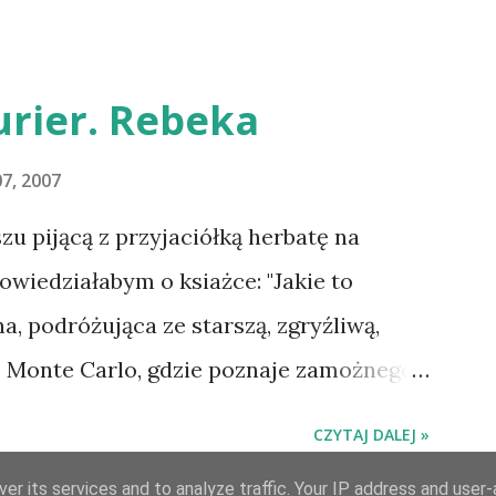
ANO :-D Officium Secretum. Pies
uluję i proszę o kontakt na
rier. Rebeka
7, 2007
 pijącą z przyjaciółką herbatę na
owiedziałabym o ksiażce: "Jakie to
na, podróżująca ze starszą, zgryźliwą,
o Monte Carlo, gdzie poznaje zamożnego
la uroczej posiadłości Manderley,
CZYTAJ DALEJ »
 rokiem. Gdy starsza pani choruje,
er its services and to analyze traffic. Your IP address and user