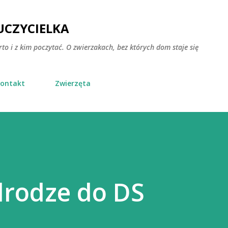
Przejdź do głównej zawartości
CZYCIELKA
rto i z kim poczytać. O zwierzakach, bez których dom staje się
ontakt
Zwierzęta
drodze do DS