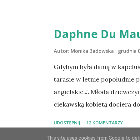
serdecznie:) * * * WYLOSOW
Pański. Mogło być gorzej Grat
m1b1m1m@gmail.com :)
Daphne Du Mau
Autor:
Monika Badowska
grudnia 0
Gdybym była damą w kapeluszu
tarasie w letnie popołudnie p
angielskie...". Młoda dziewczy
ciekawską kobietą dociera d
Maxima de Wintera, właścicie
UDOSTĘPNIJ
12 KOMENTARZY
owdowiałego przed niespełna
This site uses cookies from Google to deliv