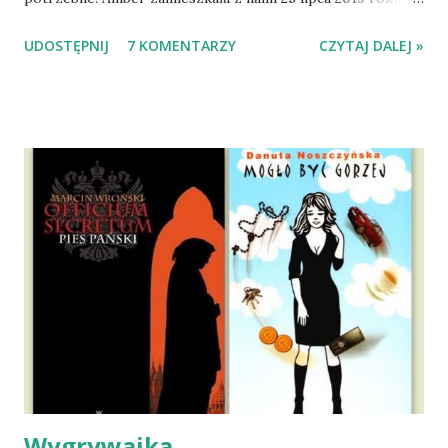
Wypatrzyłam ją na FB schroniska w Tomaszowie
UDOSTĘPNIJ
7 KOMENTARZY
CZYTAJ DALEJ »
Mazowieckim, pojechaliśmy na wizytę zapoznawczą, a kilka
dni później - już po nią. Ułożona w bagażniku na wygodnym
materacu, przeczołgała się na tylne siedzenie i ułożyła na
moich kolanach. Tak dojechaliśmy do domu. O początkach
wspólnego życia przeczytacie TUTAJ i TUTAJ . Gdy już
nieco okrzepliśmy w codzienności z psem, a Amber - z
ludźmi i kotami, pojawił się pomysł na wspólny jesienny
wyjazd w Beskid Niski. Zanim to jednak się stało psica miała
atak padaczki, co spowodowało, że wyjazd odwołaliśmy,
wdrożyliśmy leczenie i od nowa zaczęliśmy oswajać z nami i
wspólnym życiem zdezorientowanego chorobą psa. Udało
się ustabilizować zawirowania zdrowotne i wówczas
zaczęliśmy się cieszyć sobą wzajemnie już na 100%.
Dopier...
Wygrywajka