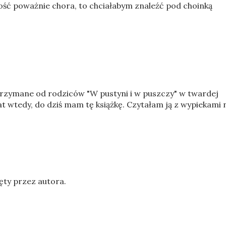
ość poważnie chora, to chciałabym znaleźć pod choinką
rzymane od rodziców "W pustyni i w puszczy" w twardej
at wtedy, do dziś mam tę książkę. Czytałam ją z wypiekami 
ęty przez autora.