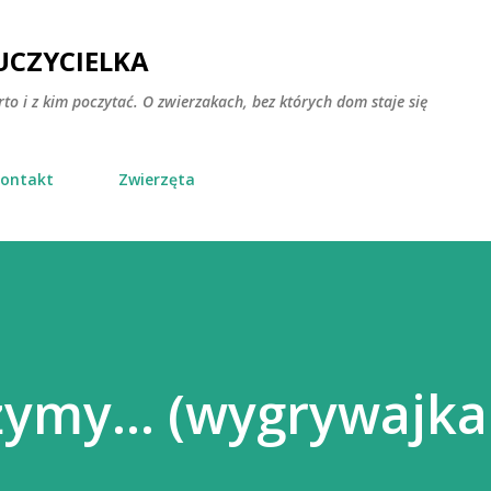
Przejdź do głównej zawartości
CZYCIELKA
rto i z kim poczytać. O zwierzakach, bez których dom staje się
ontakt
Zwierzęta
żymy... (wygrywajka