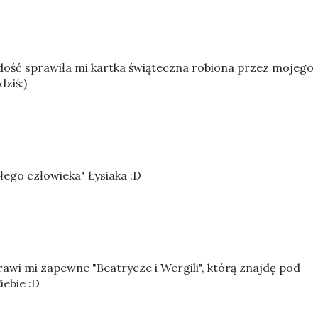
dość sprawiła mi kartka świąteczna robiona przez mojego
ziś:)
ego człowieka" Łysiaka :D
wi mi zapewne "Beatrycze i Wergili", którą znajdę pod
iebie :D