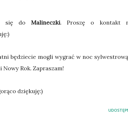
nął się do
Malineczki
. Proszę o kontakt 
ję:)
tatni będziecie mogli wygrać w noc sylwestrową
ęli Nowy Rok. Zapraszam!
gorąco dziękuję:)
UDOSTĘPN