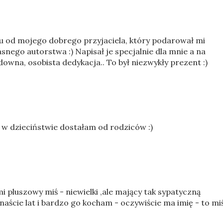
 od mojego dobrego przyjaciela, który podarował mi
nego autorstwa :) Napisał je specjalnie dla mnie a na
downa, osobista dedykacja.. To był niezwykły prezent :)
y w dzieciństwie dostałam od rodziców :)
i pluszowy miś - niewielki ,ale mający tak sypatyczną
naście lat i bardzo go kocham - oczywiście ma imię - to mi