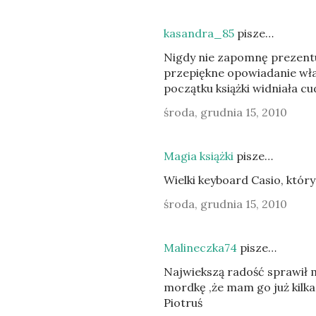
kasandra_85
pisze…
Nigdy nie zapomnę prezentu
przepiękne opowiadanie włas
początku książki widniała cu
środa, grudnia 15, 2010
Magia książki
pisze…
Wielki keyboard Casio, któr
środa, grudnia 15, 2010
Malineczka74
pisze…
Najwiekszą radość sprawił m
mordkę ,że mam go już kilka
Piotruś