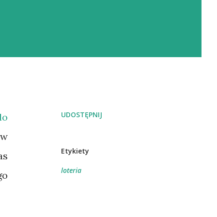
UDOSTĘPNIJ
do
 w
Etykiety
as
loteria
go