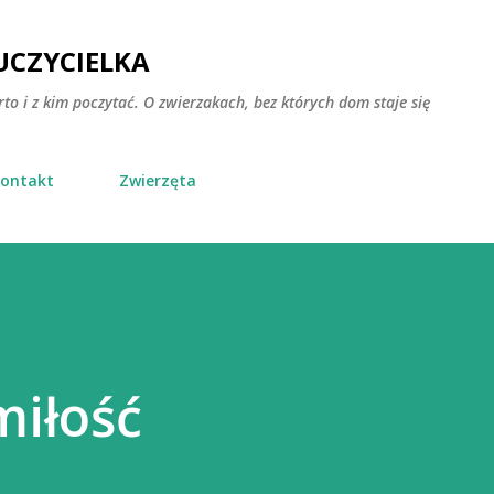
Przejdź do głównej zawartości
CZYCIELKA
rto i z kim poczytać. O zwierzakach, bez których dom staje się
ontakt
Zwierzęta
miłość