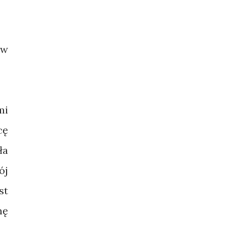
 w
mi
cę
ła
ój
st
nę