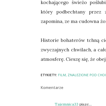
kochającego świeżo poślubi
który podbechtany przez z
zapomina, ze ma cudowna żon
Historie bohaterów tchną ci
zwyczajnych chwilach, a cał
atmosferę. Cieszę się, że obej
ETYKIETY:
FILM
ZNALEZIONE POD CHO
Komentarze
Tajemnica33
pisze…