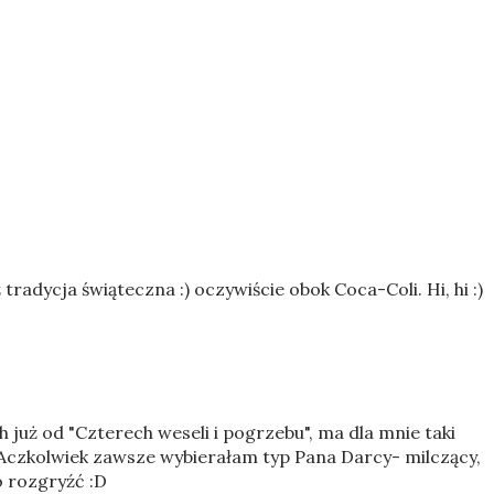
tradycja świąteczna :) oczywiście obok Coca-Coli. Hi, hi :)
ugh już od "Czterech weseli i pogrzebu", ma dla mnie taki
) Aczkolwiek zawsze wybierałam typ Pana Darcy- milczący,
o rozgryźć :D