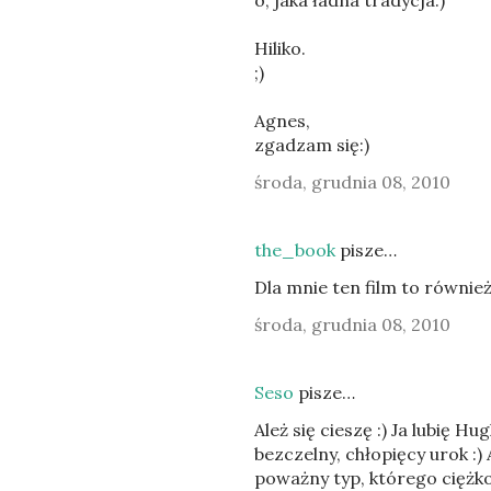
Hiliko.
;)
Agnes,
zgadzam się:)
środa, grudnia 08, 2010
the_book
pisze…
Dla mnie ten film to również 
środa, grudnia 08, 2010
Seso
pisze…
Ależ się cieszę :) Ja lubię H
bezczelny, chłopięcy urok :
poważny typ, którego ciężk