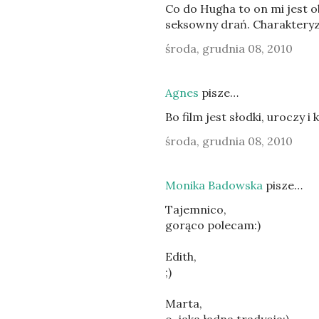
Co do Hugha to on mi jest ob
seksowny drań. Charakteryzu
środa, grudnia 08, 2010
Agnes
pisze…
Bo film jest słodki, uroczy i 
środa, grudnia 08, 2010
Monika Badowska
pisze…
Tajemnico,
gorąco polecam:)
Edith,
;)
Marta,
o, jaka ładna tradycja:)