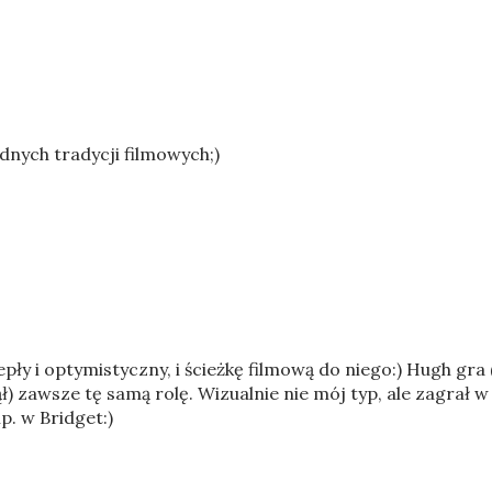
dnych tradycji filmowych;)
iepły i optymistyczny, i ścieżkę filmową do niego:) Hugh gra 
ął) zawsze tę samą rolę. Wizualnie nie mój typ, ale zagrał w
np. w Bridget:)