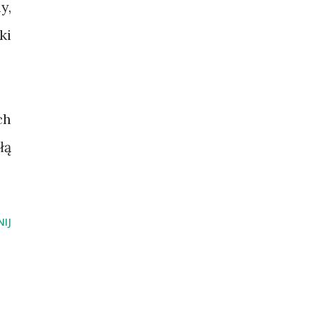
y,
ki
ch
łą
IJ