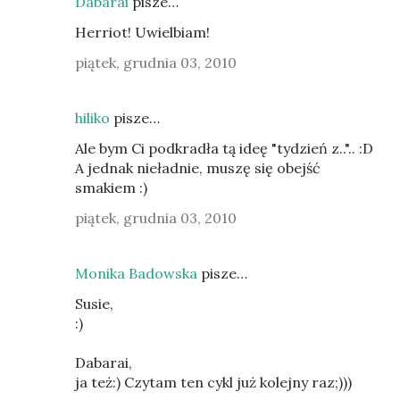
Dabarai
pisze…
Herriot! Uwielbiam!
piątek, grudnia 03, 2010
hiliko
pisze…
Ale bym Ci podkradła tą ideę "tydzień z..".. :D
A jednak nieładnie, muszę się obejść
smakiem :)
piątek, grudnia 03, 2010
Monika Badowska
pisze…
Susie,
:)
Dabarai,
ja też:) Czytam ten cykl już kolejny raz;)))