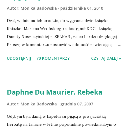
Autor:
Monika Badowska
października 01, 2010
Dziś, w dniu moich urodzin, do wygrania dwie książki:
Książkę Marcina Wrońskiego udostępnił KDC , książkę
Danuty Noszczyńskiej - SELKAR , za co bardzo dziękuję:)
Proszę w komentarzu zostawić wiadomość zawierającą
tytuł książki, w losowaniu której chcecie wziąć udział.
UDOSTĘPNIJ
70 KOMENTARZY
CZYTAJ DALEJ »
Losowanie odbędzie się w niedzielę o 8:00. Zapraszam
serdecznie:) * * * WYLOSOWANO :-D Officium Secretum.
Pies Pański. Mogło być gorzej Gratuluję i proszę o kontakt
na m1b1m1m@gmail.com :)
Daphne Du Maurier. Rebeka
Autor:
Monika Badowska
grudnia 07, 2007
Gdybym była damą w kapeluszu pijącą z przyjaciółką
herbatę na tarasie w letnie popołudnie powiedziałabym o