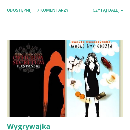
Wypatrzyłam ją na FB schroniska w Tomaszowie
UDOSTĘPNIJ
7 KOMENTARZY
CZYTAJ DALEJ »
Mazowieckim, pojechaliśmy na wizytę zapoznawczą, a kilka
dni później - już po nią. Ułożona w bagażniku na wygodnym
materacu, przeczołgała się na tylne siedzenie i ułożyła na
moich kolanach. Tak dojechaliśmy do domu. O początkach
wspólnego życia przeczytacie TUTAJ i TUTAJ . Gdy już
nieco okrzepliśmy w codzienności z psem, a Amber - z
ludźmi i kotami, pojawił się pomysł na wspólny jesienny
wyjazd w Beskid Niski. Zanim to jednak się stało psica miała
atak padaczki, co spowodowało, że wyjazd odwołaliśmy,
wdrożyliśmy leczenie i od nowa zaczęliśmy oswajać z nami i
wspólnym życiem zdezorientowanego chorobą psa. Udało
się ustabilizować zawirowania zdrowotne i wówczas
zaczęliśmy się cieszyć sobą wzajemnie już na 100%.
Dopier...
Wygrywajka