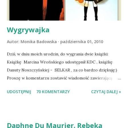
się ustabilizować zawirowania zdrowotne i wówczas
zaczęliśmy się cieszyć sobą wzajemnie już na 100%.
Dopier...
Wygrywajka
Autor:
Monika Badowska
października 01, 2010
Dziś, w dniu moich urodzin, do wygrania dwie książki:
Książkę Marcina Wrońskiego udostępnił KDC , książkę
Danuty Noszczyńskiej - SELKAR , za co bardzo dziękuję:)
Proszę w komentarzu zostawić wiadomość zawierającą
tytuł książki, w losowaniu której chcecie wziąć udział.
UDOSTĘPNIJ
70 KOMENTARZY
CZYTAJ DALEJ »
Losowanie odbędzie się w niedzielę o 8:00. Zapraszam
serdecznie:) * * * WYLOSOWANO :-D Officium Secretum.
Pies Pański. Mogło być gorzej Gratuluję i proszę o kontakt
na m1b1m1m@gmail.com :)
Daphne Du Maurier. Rebeka