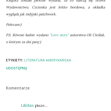
Książka została pieknie wydana, za co należą się brawa
Wydawnictwu. Czcionka jest lekko bordowa, a okładka
wygląda jak indyjski patchwork.
Polecam:)
P.S. Równie ładnie wydano
"Love story"
autorstwa Oli Cieślak,
o którym za dni parę:)
ETYKIETY:
LITERATURA AMERYKAŃSKA
UDOSTĘPNIJ
Komentarze
Lilithin
pisze…