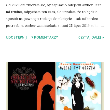
Od kilku dni zbieram się, by napisać o odejściu Amber. Jest
mi trudno, odpycham ten czas, ale uznałam, że to będzie
sposób na pewnego rodzaju domknięcie - tak mi bardzo
potrzebne. Amber zamieszkała z nami 25 lipca 2019 roku.
Wypatrzyłam ją na FB schroniska w Tomaszowie
UDOSTĘPNIJ
7 KOMENTARZY
CZYTAJ DALEJ »
Mazowieckim, pojechaliśmy na wizytę zapoznawczą, a kilka
dni później - już po nią. Ułożona w bagażniku na wygodnym
materacu, przeczołgała się na tylne siedzenie i ułożyła na
moich kolanach. Tak dojechaliśmy do domu. O początkach
wspólnego życia przeczytacie TUTAJ i TUTAJ . Gdy już
nieco okrzepliśmy w codzienności z psem, a Amber - z
ludźmi i kotami, pojawił się pomysł na wspólny jesienny
wyjazd w Beskid Niski. Zanim to jednak się stało psica miała
atak padaczki, co spowodowało, że wyjazd odwołaliśmy,
wdrożyliśmy leczenie i od nowa zaczęliśmy oswajać z nami i
wspólnym życiem zdezorientowanego chorobą psa. Udało