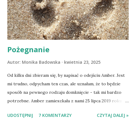
Pożegnanie
Autor:
Monika Badowska
kwietnia 23, 2025
Od kilku dni zbieram się, by napisać o odejściu Amber. Jest
mi trudno, odpycham ten czas, ale uznałam, że to będzie
sposób na pewnego rodzaju domknięcie - tak mi bardzo
potrzebne. Amber zamieszkała z nami 25 lipca 2019 roku.
Wypatrzyłam ją na FB schroniska w Tomaszowie
UDOSTĘPNIJ
7 KOMENTARZY
CZYTAJ DALEJ »
Mazowieckim, pojechaliśmy na wizytę zapoznawczą, a kilka
dni później - już po nią. Ułożona w bagażniku na wygodnym
materacu, przeczołgała się na tylne siedzenie i ułożyła na