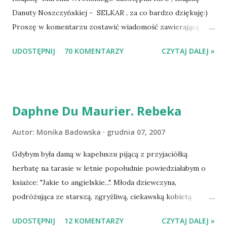
Danuty Noszczyńskiej - SELKAR , za co bardzo dziękuję:)
Proszę w komentarzu zostawić wiadomość zawierającą
tytuł książki, w losowaniu której chcecie wziąć udział.
UDOSTĘPNIJ
70 KOMENTARZY
CZYTAJ DALEJ »
Losowanie odbędzie się w niedzielę o 8:00. Zapraszam
serdecznie:) * * * WYLOSOWANO :-D Officium Secretum.
Pies Pański. Mogło być gorzej Gratuluję i proszę o kontakt
na m1b1m1m@gmail.com :)
Daphne Du Maurier. Rebeka
Autor:
Monika Badowska
grudnia 07, 2007
Gdybym była damą w kapeluszu pijącą z przyjaciółką
herbatę na tarasie w letnie popołudnie powiedziałabym o
ksiażce: "Jakie to angielskie...". Młoda dziewczyna,
podróżująca ze starszą, zgryźliwą, ciekawską kobietą
dociera do Monte Carlo, gdzie poznaje zamożnego Maxima
UDOSTĘPNIJ
12 KOMENTARZY
CZYTAJ DALEJ »
de Wintera, właściciela uroczej posiadłości Manderley,