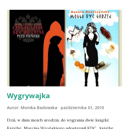
moich kolanach. Tak dojechaliśmy do domu. O początkach
wspólnego życia przeczytacie TUTAJ i TUTAJ . Gdy już
nieco okrzepliśmy w codzienności z psem, a Amber - z
ludźmi i kotami, pojawił się pomysł na wspólny jesienny
wyjazd w Beskid Niski. Zanim to jednak się stało psica miała
atak padaczki, co spowodowało, że wyjazd odwołaliśmy,
wdrożyliśmy leczenie i od nowa zaczęliśmy oswajać z nami i
wspólnym życiem zdezorientowanego chorobą psa. Udało
się ustabilizować zawirowania zdrowotne i wówczas
zaczęliśmy się cieszyć sobą wzajemnie już na 100%.
Dopier...
Wygrywajka
Autor:
Monika Badowska
października 01, 2010
Dziś, w dniu moich urodzin, do wygrania dwie książki:
Książkę Marcina Wrońskiego udostępnił KDC , książkę