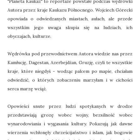
"Planeta Kaukaz" to reportaże powstałe podczas wędrówki
Autora przez kraje Kaukazu Północnego. Wojciech Górecki
opowiada o odwiedzanych miastach, aułach, ale przede
wszystkim jego uwaga skupia się na ludziach, ich
obyczajach, kulturze.
Wędrówka pod przewodnictwem Autora wiedzie nas przez
Kamłucję, Dagestan, Azerbejdżan, Gruzję, czyli te wszystkie
kraje, które niegdyś - wodząc palcem po mapie, chciałam
odwiedzić, o których zobaczeniu marzyłam i w cichości
serca marzę wciąż.
Opowieści snute przez ludzi spotykanych w drodze
przedstawiają grozę wobec wojny, bezsilność wobec
wynarodowiania i wygasania kultury. Pokazują jak dawne
wierzenia wchłonęły chrześcijaństwo i islam, jak bogowie