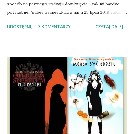
sposób na pewnego rodzaju domknięcie - tak mi bardzo
potrzebne. Amber zamieszkała z nami 25 lipca 2019 roku.
Wypatrzyłam ją na FB schroniska w Tomaszowie
UDOSTĘPNIJ
7 KOMENTARZY
CZYTAJ DALEJ »
Mazowieckim, pojechaliśmy na wizytę zapoznawczą, a kilka
dni później - już po nią. Ułożona w bagażniku na wygodnym
materacu, przeczołgała się na tylne siedzenie i ułożyła na
moich kolanach. Tak dojechaliśmy do domu. O początkach
wspólnego życia przeczytacie TUTAJ i TUTAJ . Gdy już
nieco okrzepliśmy w codzienności z psem, a Amber - z
ludźmi i kotami, pojawił się pomysł na wspólny jesienny
wyjazd w Beskid Niski. Zanim to jednak się stało psica miała
atak padaczki, co spowodowało, że wyjazd odwołaliśmy,
wdrożyliśmy leczenie i od nowa zaczęliśmy oswajać z nami i
wspólnym życiem zdezorientowanego chorobą psa. Udało
się ustabilizować zawirowania zdrowotne i wówczas
zaczęliśmy się cieszyć sobą wzajemnie już na 100%.