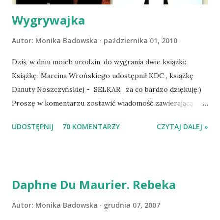
Dopier...
Wygrywajka
Autor:
Monika Badowska
października 01, 2010
Dziś, w dniu moich urodzin, do wygrania dwie książki:
Książkę Marcina Wrońskiego udostępnił KDC , książkę
Danuty Noszczyńskiej - SELKAR , za co bardzo dziękuję:)
Proszę w komentarzu zostawić wiadomość zawierającą
tytuł książki, w losowaniu której chcecie wziąć udział.
UDOSTĘPNIJ
70 KOMENTARZY
CZYTAJ DALEJ »
Losowanie odbędzie się w niedzielę o 8:00. Zapraszam
serdecznie:) * * * WYLOSOWANO :-D Officium Secretum.
Pies Pański. Mogło być gorzej Gratuluję i proszę o kontakt
na m1b1m1m@gmail.com :)
Daphne Du Maurier. Rebeka
Autor:
Monika Badowska
grudnia 07, 2007