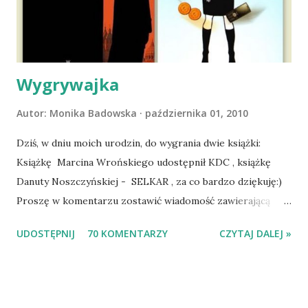
wspólnym życiem zdezorientowanego chorobą psa. Udało
się ustabilizować zawirowania zdrowotne i wówczas
zaczęliśmy się cieszyć sobą wzajemnie już na 100%.
Dopier...
Wygrywajka
Autor:
Monika Badowska
października 01, 2010
Dziś, w dniu moich urodzin, do wygrania dwie książki:
Książkę Marcina Wrońskiego udostępnił KDC , książkę
Danuty Noszczyńskiej - SELKAR , za co bardzo dziękuję:)
Proszę w komentarzu zostawić wiadomość zawierającą
tytuł książki, w losowaniu której chcecie wziąć udział.
UDOSTĘPNIJ
70 KOMENTARZY
CZYTAJ DALEJ »
Losowanie odbędzie się w niedzielę o 8:00. Zapraszam
serdecznie:) * * * WYLOSOWANO :-D Officium Secretum.
Pies Pański. Mogło być gorzej Gratuluję i proszę o kontakt
na m1b1m1m@gmail.com :)