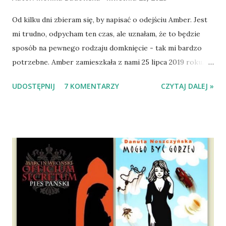
Od kilku dni zbieram się, by napisać o odejściu Amber. Jest
mi trudno, odpycham ten czas, ale uznałam, że to będzie
sposób na pewnego rodzaju domknięcie - tak mi bardzo
potrzebne. Amber zamieszkała z nami 25 lipca 2019 roku.
Wypatrzyłam ją na FB schroniska w Tomaszowie
UDOSTĘPNIJ
7 KOMENTARZY
CZYTAJ DALEJ »
Mazowieckim, pojechaliśmy na wizytę zapoznawczą, a kilka
dni później - już po nią. Ułożona w bagażniku na wygodnym
materacu, przeczołgała się na tylne siedzenie i ułożyła na
moich kolanach. Tak dojechaliśmy do domu. O początkach
wspólnego życia przeczytacie TUTAJ i TUTAJ . Gdy już
nieco okrzepliśmy w codzienności z psem, a Amber - z
ludźmi i kotami, pojawił się pomysł na wspólny jesienny
wyjazd w Beskid Niski. Zanim to jednak się stało psica miała
atak padaczki, co spowodowało, że wyjazd odwołaliśmy,
wdrożyliśmy leczenie i od nowa zaczęliśmy oswajać z nami i