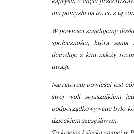
kaprysu, z chęci przeciwstaw
mu pomysłu na to, co z tą żon
W powieści znajdujemy dosko
społeczności, która sama
decyduje z kim należy rozm
uwagi.
Narratorem powieści jest cór
swej woli sojusznikiem j
podporządkowywane było kole
dzieckiem szczęśliwym.
To kolejna książka znanej w P