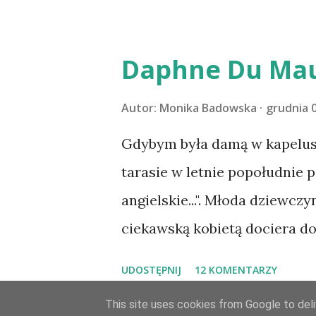
Pański. Mogło być gorzej Grat
m1b1m1m@gmail.com :)
Daphne Du Mau
Autor:
Monika Badowska
grudnia 0
Gdybym była damą w kapeluszu
tarasie w letnie popołudnie p
angielskie...". Młoda dziewczy
ciekawską kobietą dociera d
Maxima de Wintera, właścicie
UDOSTĘPNIJ
12 KOMENTARZY
owdowiałego przed niespełna
This site uses cookies from Google to deliv
Maxim zaczyna opiekować się