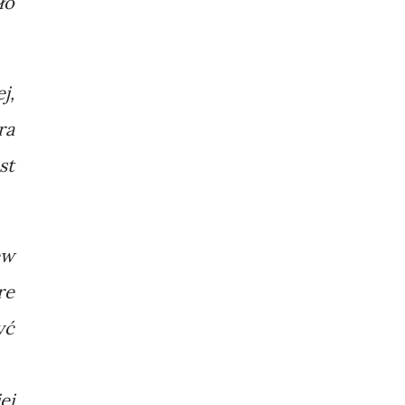
ło
j,
ra
st
ew
re
yć
ej