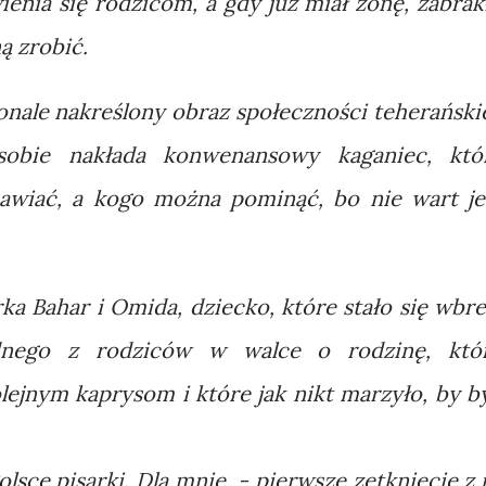
ienia się rodzicom, a gdy już miał żonę, zabrak
ą zrobić.
nale nakreślony obraz społeczności teherańskie
 sobie nakłada konwenansowy kaganiec, któ
awiać, a kogo można pominąć, bo nie wart je
ka Bahar i Omida, dziecko, które stało się wbr
ednego z rodziców w walce o rodzinę, któ
jnym kaprysom i które jak nikt marzyło, by b
olsce pisarki. Dla mnie - pierwsze zetknięcie z j