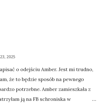
23, 2025
napisać o odejściu Amber. Jest mi trudno,
łam, że to będzie sposób na pewnego
 bardzo potrzebne. Amber zamieszkała z
atrzyłam ją na FB schroniska w
jechaliśmy na wizytę zapoznawczą, a