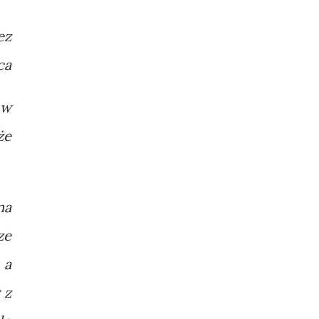
ez
ca
 w
że
na
ze
 a
 z