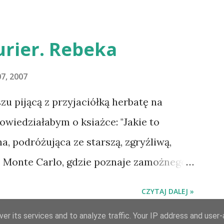
uluję i proszę o kontakt na
rier. Rebeka
7, 2007
 pijącą z przyjaciółką herbatę na
owiedziałabym o ksiażce: "Jakie to
na, podróżująca ze starszą, zgryźliwą,
o Monte Carlo, gdzie poznaje zamożnego
la uroczej posiadłości Manderley,
CZYTAJ DALEJ »
 rokiem. Gdy starsza pani choruje,
er its services and to analyze traffic. Your IP address and user
 dziewczyną, a w dniu, w którym obie