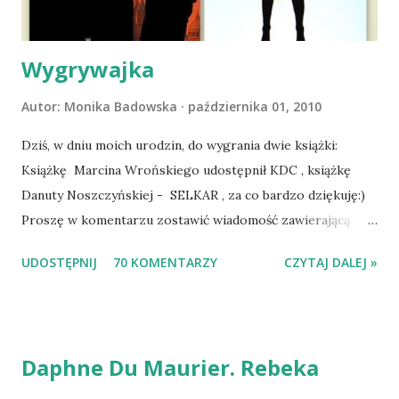
zaczęliśmy się cieszyć sobą wzajemnie już na 100%.
Dopier...
Wygrywajka
Autor:
Monika Badowska
października 01, 2010
Dziś, w dniu moich urodzin, do wygrania dwie książki:
Książkę Marcina Wrońskiego udostępnił KDC , książkę
Danuty Noszczyńskiej - SELKAR , za co bardzo dziękuję:)
Proszę w komentarzu zostawić wiadomość zawierającą
tytuł książki, w losowaniu której chcecie wziąć udział.
UDOSTĘPNIJ
70 KOMENTARZY
CZYTAJ DALEJ »
Losowanie odbędzie się w niedzielę o 8:00. Zapraszam
serdecznie:) * * * WYLOSOWANO :-D Officium Secretum.
Pies Pański. Mogło być gorzej Gratuluję i proszę o kontakt
na m1b1m1m@gmail.com :)
Daphne Du Maurier. Rebeka