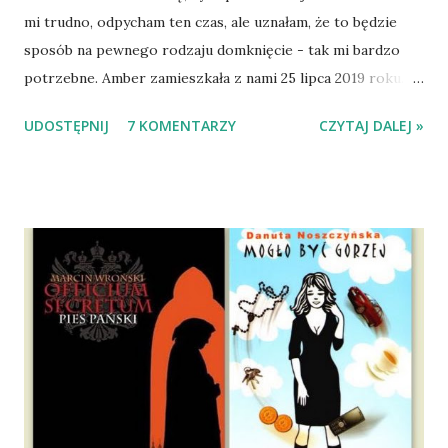
mi trudno, odpycham ten czas, ale uznałam, że to będzie
sposób na pewnego rodzaju domknięcie - tak mi bardzo
potrzebne. Amber zamieszkała z nami 25 lipca 2019 roku.
Wypatrzyłam ją na FB schroniska w Tomaszowie
UDOSTĘPNIJ
7 KOMENTARZY
CZYTAJ DALEJ »
Mazowieckim, pojechaliśmy na wizytę zapoznawczą, a kilka
dni później - już po nią. Ułożona w bagażniku na wygodnym
materacu, przeczołgała się na tylne siedzenie i ułożyła na
moich kolanach. Tak dojechaliśmy do domu. O początkach
wspólnego życia przeczytacie TUTAJ i TUTAJ . Gdy już
nieco okrzepliśmy w codzienności z psem, a Amber - z
ludźmi i kotami, pojawił się pomysł na wspólny jesienny
wyjazd w Beskid Niski. Zanim to jednak się stało psica miała
atak padaczki, co spowodowało, że wyjazd odwołaliśmy,
wdrożyliśmy leczenie i od nowa zaczęliśmy oswajać z nami i
wspólnym życiem zdezorientowanego chorobą psa. Udało
się ustabilizować zawirowania zdrowotne i wówczas