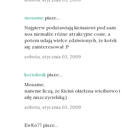
mosame
pisze…
Najpierw podstawiają kiciusiowi pod sam
nos niemalże różne atrakcyjne cosie, a
potem udają wielce zdziwionych, że kotek
się zainteresował :P
sobota, stycznia 03, 2009
kociokwik
pisze…
Mosame,
naiwnie liczą, że Kiciuś okiełzna wścibstwo i
siłę niszczycielską;)
sobota, stycznia 03, 2009
EwKo77 pisze…