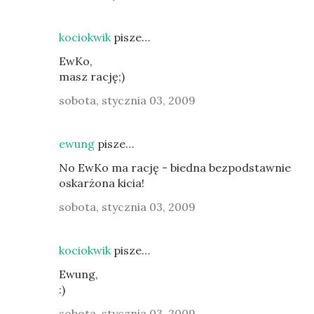
kociokwik
pisze…
EwKo,
masz rację;)
sobota, stycznia 03, 2009
ewung
pisze…
No EwKo ma rację - biedna bezpodstawnie
oskarżona kicia!
sobota, stycznia 03, 2009
kociokwik
pisze…
Ewung,
:)
sobota, stycznia 03, 2009