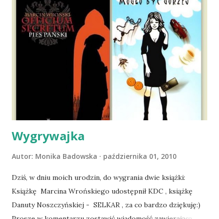
nieco okrzepliśmy w codzienności z psem, a Amber - z
ludźmi i kotami, pojawił się pomysł na wspólny jesienny
wyjazd w Beskid Niski. Zanim to jednak się stało psica miała
atak padaczki, co spowodowało, że wyjazd odwołaliśmy,
wdrożyliśmy leczenie i od nowa zaczęliśmy oswajać z nami i
wspólnym życiem zdezorientowanego chorobą psa. Udało
się ustabilizować zawirowania zdrowotne i wówczas
zaczęliśmy się cieszyć sobą wzajemnie już na 100%.
Dopier...
Wygrywajka
Autor:
Monika Badowska
października 01, 2010
Dziś, w dniu moich urodzin, do wygrania dwie książki:
Książkę Marcina Wrońskiego udostępnił KDC , książkę
Danuty Noszczyńskiej - SELKAR , za co bardzo dziękuję:)
Proszę w komentarzu zostawić wiadomość zawierającą