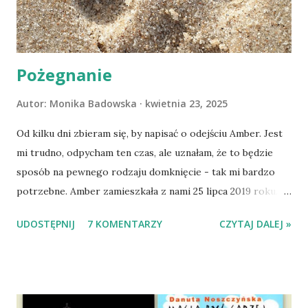
Pożegnanie
Autor:
Monika Badowska
kwietnia 23, 2025
Od kilku dni zbieram się, by napisać o odejściu Amber. Jest
mi trudno, odpycham ten czas, ale uznałam, że to będzie
sposób na pewnego rodzaju domknięcie - tak mi bardzo
potrzebne. Amber zamieszkała z nami 25 lipca 2019 roku.
Wypatrzyłam ją na FB schroniska w Tomaszowie
UDOSTĘPNIJ
7 KOMENTARZY
CZYTAJ DALEJ »
Mazowieckim, pojechaliśmy na wizytę zapoznawczą, a kilka
dni później - już po nią. Ułożona w bagażniku na wygodnym
materacu, przeczołgała się na tylne siedzenie i ułożyła na
moich kolanach. Tak dojechaliśmy do domu. O początkach
wspólnego życia przeczytacie TUTAJ i TUTAJ . Gdy już