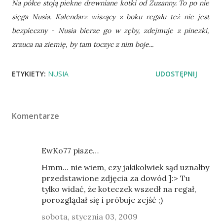
Na półce stoją piekne drewniane kotki od Zuzanny. To po nie
sięga Nusia. Kalendarz wiszący z boku regału też nie jest
bezpieczny - Nusia bierze go w zęby, zdejmuje z pinezki,
zrzuca na ziemię, by tam toczyc z nim boje...
ETYKIETY:
NUSIA
UDOSTĘPNIJ
Komentarze
EwKo77 pisze…
Hmm... nie wiem, czy jakikolwiek sąd uznałby
przedstawione zdjęcia za dowód ]:> Tu
tylko widać, że koteczek wszedł na regał,
porozglądał się i próbuje zejść ;)
sobota, stycznia 03, 2009