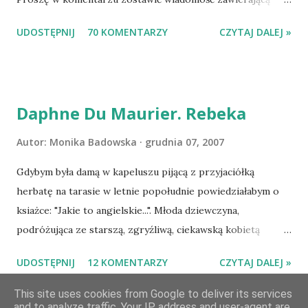
tytuł książki, w losowaniu której chcecie wziąć udział.
UDOSTĘPNIJ
70 KOMENTARZY
CZYTAJ DALEJ »
Losowanie odbędzie się w niedzielę o 8:00. Zapraszam
serdecznie:) * * * WYLOSOWANO :-D Officium Secretum.
Pies Pański. Mogło być gorzej Gratuluję i proszę o kontakt
na m1b1m1m@gmail.com :)
Daphne Du Maurier. Rebeka
Autor:
Monika Badowska
grudnia 07, 2007
Gdybym była damą w kapeluszu pijącą z przyjaciółką
herbatę na tarasie w letnie popołudnie powiedziałabym o
ksiażce: "Jakie to angielskie...". Młoda dziewczyna,
podróżująca ze starszą, zgryźliwą, ciekawską kobietą
dociera do Monte Carlo, gdzie poznaje zamożnego Maxima
UDOSTĘPNIJ
12 KOMENTARZY
CZYTAJ DALEJ »
de Wintera, właściciela uroczej posiadłości Manderley,
owdowiałego przed niespełna rokiem. Gdy starsza pani
This site uses cookies from Google to deliver its services
and to analyze traffic. Your IP address and user-agent are
choruje, Maxim zaczyna opiekować się dziewczyną, a w