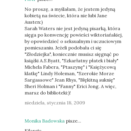
No proszę, a myślałam, że jestem jedyną
kobietą na świecie, która nie lubi Jane
Austen:)
Sarah Waters nie jest jedyną pisarką, która
sięga po konwencję powieści wiktoriańskiej,
by opowiedzieć o seksualnym i uczuciowym
pomieszaniu. Jeżeli podobała ci się
"Złodziejka", koniecznie musisz sięgnąć po
książki A.S.Byatt, "Szkarłatny płatek i biały"
Michela Fabera, "Ptaszynę" i "Księżycową
klatkę" Lindy Holeman, "Szerokie Morze
Sargassowe" Jean Rhys, "Błękitną suknię"
Sheri Holman i "Fanny" Erici Jong. A więc,
marsz do biblioteki:)!
niedziela, stycznia 18, 2009
Monika Badowska
pisze…
Kilargis,