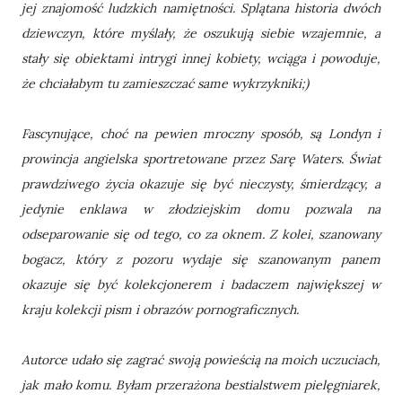
jej znajomość ludzkich namiętności. Splątana historia dwóch
dziewczyn, które myślały, że oszukują siebie wzajemnie, a
stały się obiektami intrygi innej kobiety, wciąga i powoduje,
że chciałabym tu zamieszczać same wykrzykniki;)
Fascynujące, choć na pewien mroczny sposób, są Londyn i
prowincja angielska sportretowane przez Sarę Waters. Świat
prawdziwego życia okazuje się być nieczysty, śmierdzący, a
jedynie enklawa w złodziejskim domu pozwala na
odseparowanie się od tego, co za oknem. Z kolei, szanowany
bogacz, który z pozoru wydaje się szanowanym panem
okazuje się być kolekcjonerem i badaczem największej w
kraju kolekcji pism i obrazów pornograficznych.
Autorce udało się zagrać swoją powieścią na moich uczuciach,
jak mało komu. Byłam przerażona bestialstwem pielęgniarek,