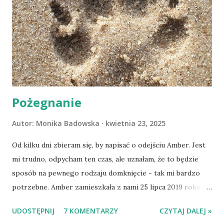
Pożegnanie
Autor:
Monika Badowska
kwietnia 23, 2025
Od kilku dni zbieram się, by napisać o odejściu Amber. Jest
mi trudno, odpycham ten czas, ale uznałam, że to będzie
sposób na pewnego rodzaju domknięcie - tak mi bardzo
potrzebne. Amber zamieszkała z nami 25 lipca 2019 roku.
Wypatrzyłam ją na FB schroniska w Tomaszowie
UDOSTĘPNIJ
7 KOMENTARZY
CZYTAJ DALEJ »
Mazowieckim, pojechaliśmy na wizytę zapoznawczą, a kilka