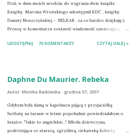
Dziś, w dniu moich urodzin, do wygrania dwie książki:
Książkę Marcina Wrońskiego udostępnił KDC , książkę
Danuty Noszczyńskiej - SELKAR , za co bardzo dziękuję:)
Proszę w komentarzu zostawić wiadomość zawierającą
tytuł książki, w losowaniu której chcecie wziąć udział.
UDOSTĘPNIJ
70 KOMENTARZY
CZYTAJ DALEJ »
Losowanie odbędzie się w niedzielę o 8:00. Zapraszam
serdecznie:) * * * WYLOSOWANO :-D Officium Secretum.
Pies Pański. Mogło być gorzej Gratuluję i proszę o kontakt
na m1b1m1m@gmail.com :)
Daphne Du Maurier. Rebeka
Autor:
Monika Badowska
grudnia 07, 2007
Gdybym była damą w kapeluszu pijącą z przyjaciółką
herbatę na tarasie w letnie popołudnie powiedziałabym o
ksiażce: "Jakie to angielskie...". Młoda dziewczyna,
podróżująca ze starszą, zgryźliwą, ciekawską kobietą