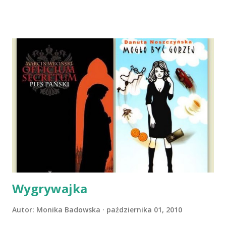
dni później - już po nią. Ułożona w bagażniku na wygodnym
materacu, przeczołgała się na tylne siedzenie i ułożyła na
moich kolanach. Tak dojechaliśmy do domu. O początkach
wspólnego życia przeczytacie TUTAJ i TUTAJ . Gdy już
nieco okrzepliśmy w codzienności z psem, a Amber - z
ludźmi i kotami, pojawił się pomysł na wspólny jesienny
wyjazd w Beskid Niski. Zanim to jednak się stało psica miała
atak padaczki, co spowodowało, że wyjazd odwołaliśmy,
wdrożyliśmy leczenie i od nowa zaczęliśmy oswajać z nami i
wspólnym życiem zdezorientowanego chorobą psa. Udało
się ustabilizować zawirowania zdrowotne i wówczas
zaczęliśmy się cieszyć sobą wzajemnie już na 100%.
Dopier...
Wygrywajka
Autor:
Monika Badowska
października 01, 2010