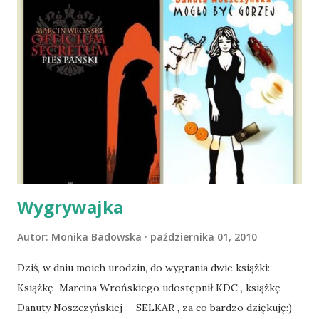
wspólnego życia przeczytacie TUTAJ i TUTAJ . Gdy już
nieco okrzepliśmy w codzienności z psem, a Amber - z
ludźmi i kotami, pojawił się pomysł na wspólny jesienny
wyjazd w Beskid Niski. Zanim to jednak się stało psica miała
atak padaczki, co spowodowało, że wyjazd odwołaliśmy,
wdrożyliśmy leczenie i od nowa zaczęliśmy oswajać z nami i
wspólnym życiem zdezorientowanego chorobą psa. Udało
się ustabilizować zawirowania zdrowotne i wówczas
zaczęliśmy się cieszyć sobą wzajemnie już na 100%.
Dopier...
Wygrywajka
Autor:
Monika Badowska
października 01, 2010
Dziś, w dniu moich urodzin, do wygrania dwie książki:
Książkę Marcina Wrońskiego udostępnił KDC , książkę
Danuty Noszczyńskiej - SELKAR , za co bardzo dziękuję:)