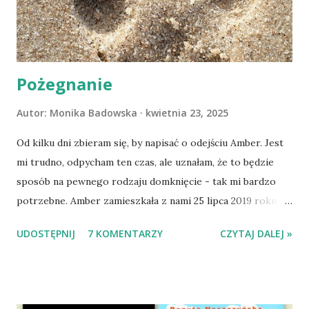
Pożegnanie
Autor:
Monika Badowska
kwietnia 23, 2025
Od kilku dni zbieram się, by napisać o odejściu Amber. Jest
mi trudno, odpycham ten czas, ale uznałam, że to będzie
sposób na pewnego rodzaju domknięcie - tak mi bardzo
potrzebne. Amber zamieszkała z nami 25 lipca 2019 roku.
Wypatrzyłam ją na FB schroniska w Tomaszowie
UDOSTĘPNIJ
7 KOMENTARZY
CZYTAJ DALEJ »
Mazowieckim, pojechaliśmy na wizytę zapoznawczą, a kilka
dni później - już po nią. Ułożona w bagażniku na wygodnym
materacu, przeczołgała się na tylne siedzenie i ułożyła na
moich kolanach. Tak dojechaliśmy do domu. O początkach