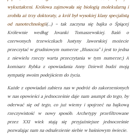
wykształceni. Królowa zajmowała się biologią molekularną i
zrobiła aż trzy doktoraty, a król był wysokiej klasy specjalistą
od nanotechnologii
(…) – tak zaczyna się bajka o Śpiącej
Królewnie według Jovanki Tomaszewskiej. Baśń o
czerwonych trzewiczkach Justyny Jaworskiej możecie
przeczytać w grudniowym numerze „Bluszcza” i jest to jedna
z niewielu rzeczy warta przeczytania w tym numerze;) A
komisarz Rybka z opowiadania Anny Dziewit budzi moją
sympatię swoim podejściem do życia.
Każde z opowiadań zabiera nas w podróż do zakorzenionych
w nas opowieści a jednocześnie daje nam asumpt do tego, by
oderwać się od tego, co już wiemy i spojrzeć na bajkową
rzeczywistość w nowy sposób. Archetypy przefiltrowane
przez XXI wiek stają się przyjaźniejsze jednocześnie
pozwalając nam na odnalezienie siebie w baśniowym świecie.