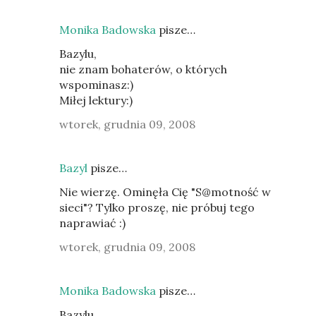
Monika Badowska
pisze…
Bazylu,
nie znam bohaterów, o których
wspominasz:)
Miłej lektury:)
wtorek, grudnia 09, 2008
Bazyl
pisze…
Nie wierzę. Ominęła Cię "S@motność w
sieci"? Tylko proszę, nie próbuj tego
naprawiać :)
wtorek, grudnia 09, 2008
Monika Badowska
pisze…
Bazylu,