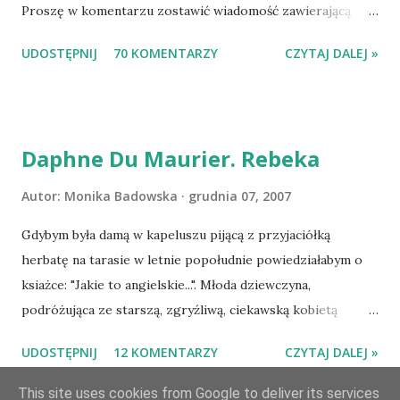
Proszę w komentarzu zostawić wiadomość zawierającą
tytuł książki, w losowaniu której chcecie wziąć udział.
UDOSTĘPNIJ
70 KOMENTARZY
CZYTAJ DALEJ »
Losowanie odbędzie się w niedzielę o 8:00. Zapraszam
serdecznie:) * * * WYLOSOWANO :-D Officium Secretum.
Pies Pański. Mogło być gorzej Gratuluję i proszę o kontakt
na m1b1m1m@gmail.com :)
Daphne Du Maurier. Rebeka
Autor:
Monika Badowska
grudnia 07, 2007
Gdybym była damą w kapeluszu pijącą z przyjaciółką
herbatę na tarasie w letnie popołudnie powiedziałabym o
ksiażce: "Jakie to angielskie...". Młoda dziewczyna,
podróżująca ze starszą, zgryźliwą, ciekawską kobietą
dociera do Monte Carlo, gdzie poznaje zamożnego Maxima
UDOSTĘPNIJ
12 KOMENTARZY
CZYTAJ DALEJ »
de Wintera, właściciela uroczej posiadłości Manderley,
owdowiałego przed niespełna rokiem. Gdy starsza pani
This site uses cookies from Google to deliver its services