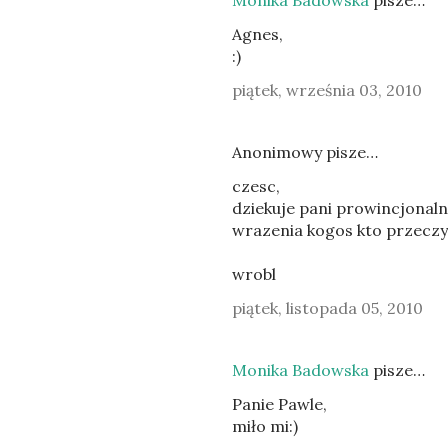
Monika Badowska
pisze…
Agnes,
:)
piątek, września 03, 2010
Anonimowy pisze…
czesc,
dziekuje pani prowincjonaln
wrazenia kogos kto przeczyt
wrobl
piątek, listopada 05, 2010
Monika Badowska
pisze…
Panie Pawle,
miło mi:)