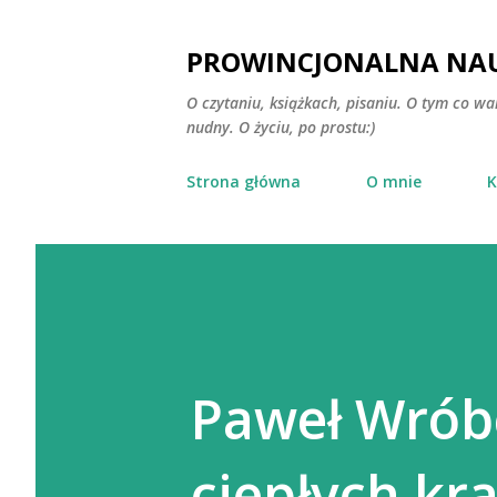
PROWINCJONALNA NAU
O czytaniu, książkach, pisaniu. O tym co wa
nudny. O życiu, po prostu:)
Strona główna
O mnie
K
Paweł Wrób
ciepłych kr