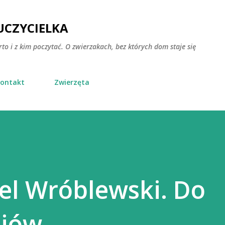
Przejdź do głównej zawartości
CZYCIELKA
rto i z kim poczytać. O zwierzakach, bez których dom staje się
ontakt
Zwierzęta
el Wróblewski. Do
ajów.