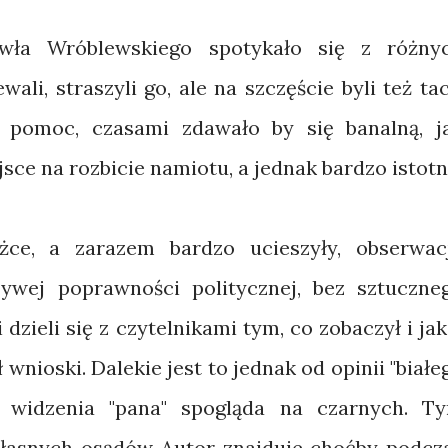
wła Wróblewskiego spotykało się z różny
ali, straszyli go, ale na szczęście byli też tac
 pomoc, czasami zdawało by się banalną, j
sce na rozbicie namiotu, a jednak bardzo istotn
żce, a zarazem bardzo ucieszyły, obserwac
zywej poprawności politycznej, bez sztuczne
zieli się z czytelnikami tym, co zobaczył i jak
 wnioski. Dalekie jest to jednak od opinii "białe
u widzenia "pana" spogląda na czarnych. T
 własnych osądów Autor znajduje choćby podcz