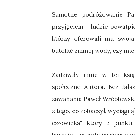
Samotne podróżowanie Pa
przyjęciem - ludzie powątpiew
którzy oferowali mu swoja
butelkę zimnej wody, czy miej
Zadziwiły mnie w tej ksią
społeczne Autora. Bez fałs
zawahania Paweł Wróblewski d
z tego, co zobaczył, wyciągnął
człowieka", który z punkt
bardziej, że potwierdzenie