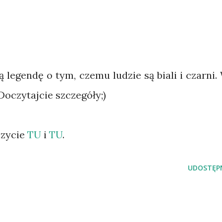
ą legendę o tym, czemu ludzie są biali i czarni.
Doczytajcie szczegóły;)
czycie
TU
i
TU
.
UDOSTĘPN