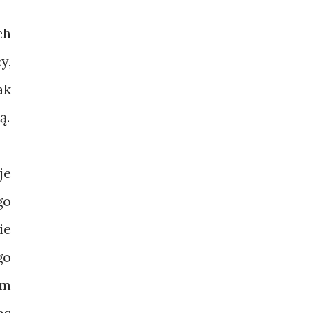
ch
y,
ak
ą.
je
go
ie
go
ym
as