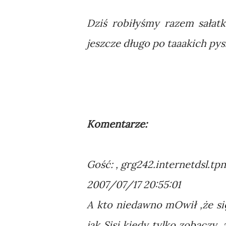
Dziś robiłyśmy razem sałatkę
jeszcze długo po taaakich py
Komentarze:
Gość: , grg242.internetdsl.tpn
2007/07/17 20:55:01
A kto niedawno mOwił ,że się
jak Sisi kiedy tylko zobaczy 