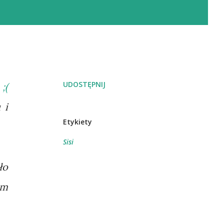
UDOSTĘPNIJ
;(
 i
Etykiety
Sisi
ło
ym