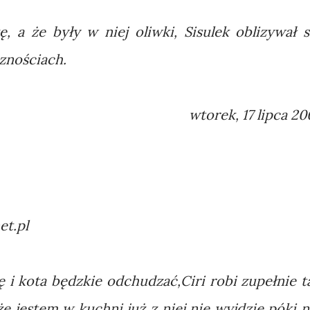
, a że były w niej oliwki, Sisulek oblizywał s
sznościach.
wtorek, 17 lipca 20
et.pl
 i kota będzkie odchudzać,Ciri robi zupełnie t
,że jestem w kuchni już z niej nie wyjdzie póki n