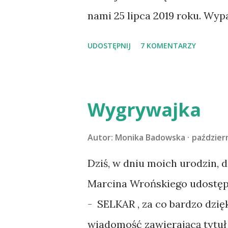
nami 25 lipca 2019 roku. Wyp
Tomaszowie Mazowieckim, po
UDOSTĘPNIJ
7 KOMENTARZY
kilka dni później - już po n
materacu, przeczołgała się na
kolanach. Tak dojechaliśmy 
Wygrywajka
przeczytacie TUTAJ i TUTAJ 
codzienności z psem, a Amber 
Autor:
Monika Badowska
październ
na wspólny jesienny wyjazd w
Dziś, w dniu moich urodzin, 
psica miała atak padaczki, c
Marcina Wrońskiego udostępn
wdrożyliśmy leczenie i od no
- SELKAR , za co bardzo dzię
wspólnym życiem zdezorient
wiadomość zawierającą tytuł 