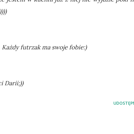
)))
. Każdy futrzak ma swoje fobie:)
 Darii;))
UDOSTĘPN