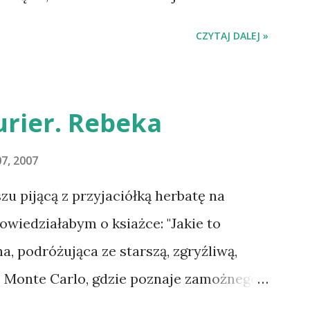
drowotne i wówczas zaczęliśmy się
dzie się w niedzielę o 8:00. Zapraszam
CZYTAJ DALEJ »
 100%. Dopier...
ANO :-D Officium Secretum. Pies
uluję i proszę o kontakt na
rier. Rebeka
7, 2007
 pijącą z przyjaciółką herbatę na
owiedziałabym o ksiażce: "Jakie to
na, podróżująca ze starszą, zgryźliwą,
o Monte Carlo, gdzie poznaje zamożnego
la uroczej posiadłości Manderley,