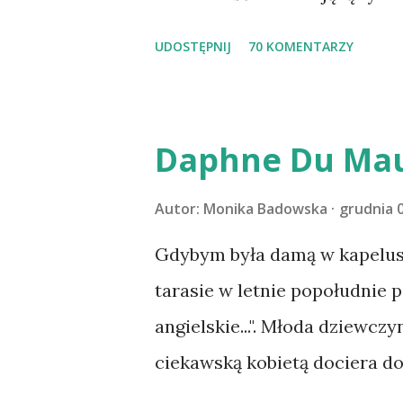
ustabilizować zawirowania z
wziąć udział. Losowanie odbę
UDOSTĘPNIJ
70 KOMENTARZY
cieszyć sobą wzajemnie już na
serdecznie:) * * * WYLOSOW
Pański. Mogło być gorzej Grat
m1b1m1m@gmail.com :)
Daphne Du Mau
Autor:
Monika Badowska
grudnia 0
Gdybym była damą w kapeluszu
tarasie w letnie popołudnie p
angielskie...". Młoda dziewczy
ciekawską kobietą dociera d
Maxima de Wintera, właścicie