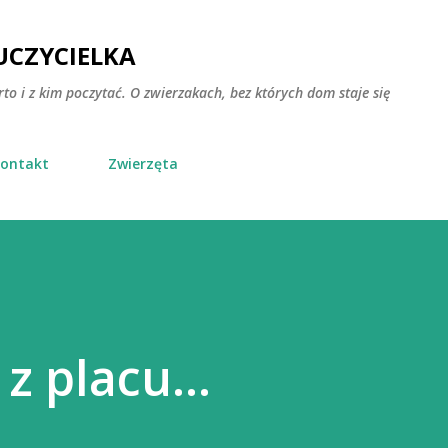
Przejdź do głównej zawartości
CZYCIELKA
rto i z kim poczytać. O zwierzakach, bez których dom staje się
ontakt
Zwierzęta
z placu...