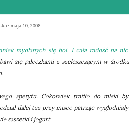
ska
maja 10, 2008
baniek mydlanych się boi. I cała radość na nic 
awi się piłeczkami z szeleszczącym w środku
i.
ego apetytu. Cokolwiek trafiło do miski by
iedział dalej tuż przy misce patrząc wygłodniał
e saszetki i jogurt.