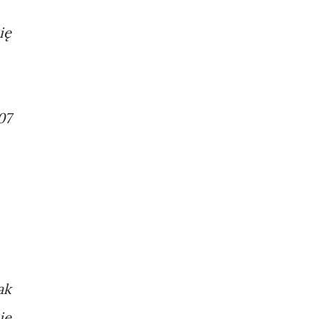
ię
07
ak
ie