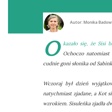
Autor:
Monika Badow
O
kazało się, że Sisi 
Ochoczo natomiast b
cudnie goni słonika od Sabink
Wczoraj był dzień wyjątkow
natychmiast zjadane, a Kot s
wzrokiem. Sisuleńka zjadła dwi