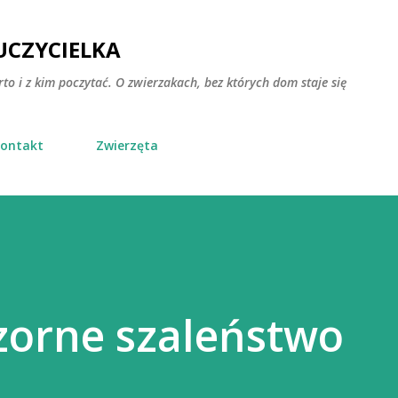
Przejdź do głównej zawartości
CZYCIELKA
rto i z kim poczytać. O zwierzakach, bez których dom staje się
ontakt
Zwierzęta
zorne szaleństwo