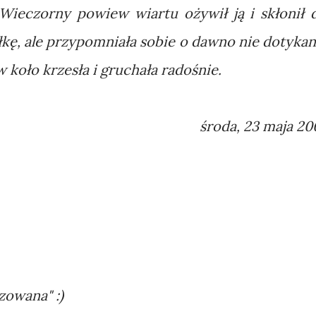
. Wieczorny powiew wiartu ożywił ją i skłonił 
łkę, ale przypomniała sobie o dawno nie dotykan
 w koło krzesła i gruchała radośnie.
środa, 23 maja 20
zowana" :)