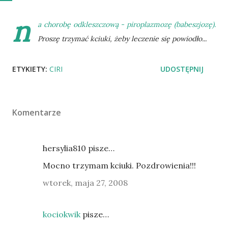
n
a chorobę odkleszczową - piroplazmozę (babeszjozę).
Proszę trzymać kciuki, żeby leczenie się powiodło...
ETYKIETY:
CIRI
UDOSTĘPNIJ
Komentarze
hersylia810 pisze…
Mocno trzymam kciuki. Pozdrowienia!!!
wtorek, maja 27, 2008
kociokwik
pisze…