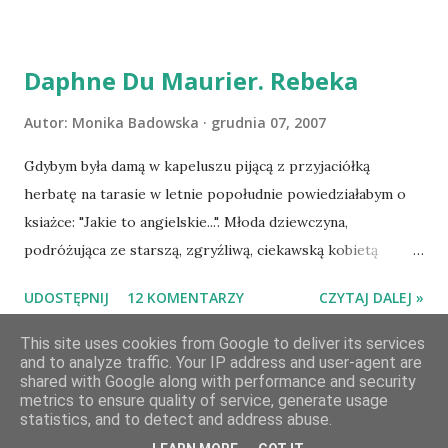
Pies Pański. Mogło być gorzej Gratuluję i proszę o kontakt
na m1b1m1m@gmail.com :)
Daphne Du Maurier. Rebeka
Autor:
Monika Badowska
grudnia 07, 2007
Gdybym była damą w kapeluszu pijącą z przyjaciółką
herbatę na tarasie w letnie popołudnie powiedziałabym o
ksiażce: "Jakie to angielskie...". Młoda dziewczyna,
podróżująca ze starszą, zgryźliwą, ciekawską kobietą
dociera do Monte Carlo, gdzie poznaje zamożnego Maxima
UDOSTĘPNIJ
12 KOMENTARZY
CZYTAJ DALEJ »
de Wintera, właściciela uroczej posiadłości Manderley,
owdowiałego przed niespełna rokiem. Gdy starsza pani
This site uses cookies from Google to deliver its services
and to analyze traffic. Your IP address and user-agent are
choruje, Maxim zaczyna opiekować się dziewczyną, a w
shared with Google along with performance and security
dniu, w którym obie panie zamierzaja opuścić Monte Carlo,
metrics to ensure quality of service, generate usage
Obsługiwane przez usługę Blogger
prosi ją o rękę. Młoda pani de Winter ma kłopoty z
statistics, and to detect and address abuse.
aklimatyzacją w nowym miejscu, wśród nowych ludzi, w