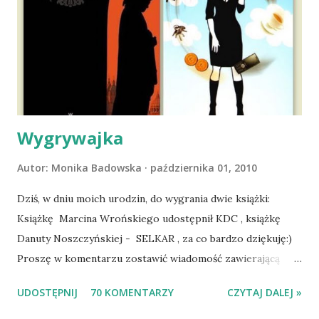
atak padaczki, co spowodowało, że wyjazd odwołaliśmy,
wdrożyliśmy leczenie i od nowa zaczęliśmy oswajać z nami i
wspólnym życiem zdezorientowanego chorobą psa. Udało
się ustabilizować zawirowania zdrowotne i wówczas
zaczęliśmy się cieszyć sobą wzajemnie już na 100%.
Dopier...
Wygrywajka
Autor:
Monika Badowska
października 01, 2010
Dziś, w dniu moich urodzin, do wygrania dwie książki:
Książkę Marcina Wrońskiego udostępnił KDC , książkę
Danuty Noszczyńskiej - SELKAR , za co bardzo dziękuję:)
Proszę w komentarzu zostawić wiadomość zawierającą
tytuł książki, w losowaniu której chcecie wziąć udział.
UDOSTĘPNIJ
70 KOMENTARZY
CZYTAJ DALEJ »
Losowanie odbędzie się w niedzielę o 8:00. Zapraszam
serdecznie:) * * * WYLOSOWANO :-D Officium Secretum.