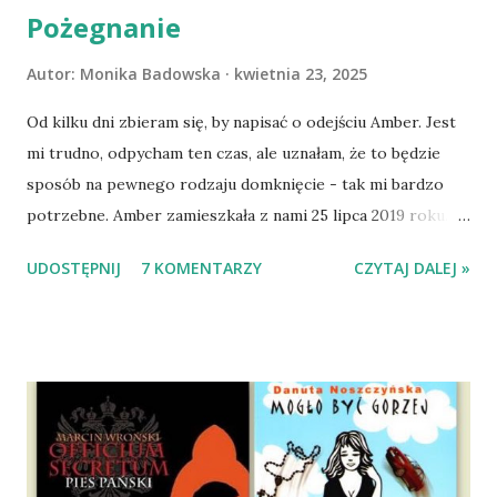
Pożegnanie
Autor:
Monika Badowska
kwietnia 23, 2025
Od kilku dni zbieram się, by napisać o odejściu Amber. Jest
mi trudno, odpycham ten czas, ale uznałam, że to będzie
sposób na pewnego rodzaju domknięcie - tak mi bardzo
potrzebne. Amber zamieszkała z nami 25 lipca 2019 roku.
Wypatrzyłam ją na FB schroniska w Tomaszowie
UDOSTĘPNIJ
7 KOMENTARZY
CZYTAJ DALEJ »
Mazowieckim, pojechaliśmy na wizytę zapoznawczą, a kilka
dni później - już po nią. Ułożona w bagażniku na wygodnym
materacu, przeczołgała się na tylne siedzenie i ułożyła na
moich kolanach. Tak dojechaliśmy do domu. O początkach
wspólnego życia przeczytacie TUTAJ i TUTAJ . Gdy już
nieco okrzepliśmy w codzienności z psem, a Amber - z
ludźmi i kotami, pojawił się pomysł na wspólny jesienny
wyjazd w Beskid Niski. Zanim to jednak się stało psica miała