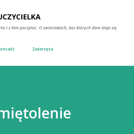
Przejdź do głównej zawartości
CZYCIELKA
rto i z kim poczytać. O zwierzakach, bez których dom staje się
ontakt
Zwierzęta
 miętolenie