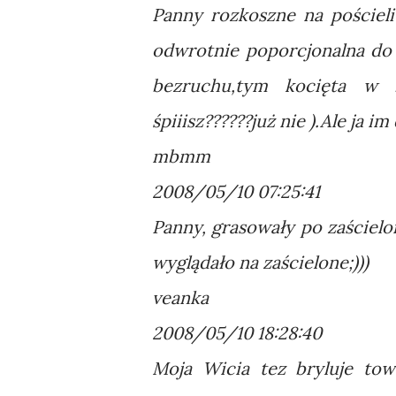
Panny rozkoszne na pościeli
odwrotnie poporcjonalna do 
bezruchu,tym kocięta w b
śpiiisz??????już nie ).Ale ja i
mbmm
2008/05/10 07:25:41
Panny, grasowały po zaściel
wyglądało na zaścielone;)))
veanka
2008/05/10 18:28:40
Moja Wicia tez bryluje tow