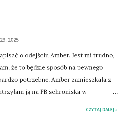
23, 2025
napisać o odejściu Amber. Jest mi trudno,
łam, że to będzie sposób na pewnego
 bardzo potrzebne. Amber zamieszkała z
atrzyłam ją na FB schroniska w
jechaliśmy na wizytę zapoznawczą, a
CZYTAJ DALEJ »
ią. Ułożona w bagażniku na wygodnym
 tylne siedzenie i ułożyła na moich