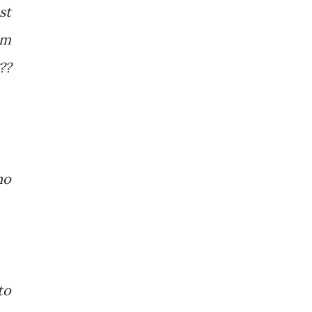
st
ym
??
no
to