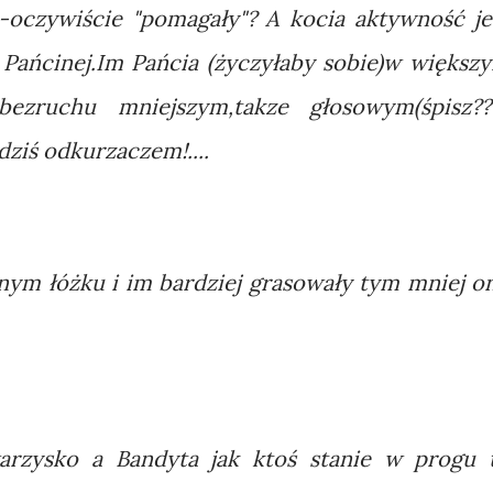
-oczywiście "pomagały"? A kocia aktywność je
Pańcinej.Im Pańcia (życzyłaby sobie)w większ
ezruchu mniejszym,takze głosowym(śpisz??
m dziś odkurzaczem!....
onym łóżku i im bardziej grasowały tym mniej o
arzysko a Bandyta jak ktoś stanie w progu 