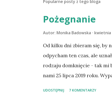
Popularne posty z tego bloga
Pożegnanie
Autor:
Monika Badowska
kwietnia 
Od kilku dni zbieram się, by 
odpycham ten czas, ale uzna
rodzaju domknięcie - tak mi
nami 25 lipca 2019 roku. Wyp
Tomaszowie Mazowieckim, po
UDOSTĘPNIJ
7 KOMENTARZY
kilka dni później - już po n
materacu, przeczołgała się na