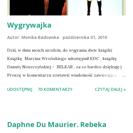
zaczęliśmy się cieszyć sobą wzajemnie już na 100%.
Dopier...
Wygrywajka
Autor:
Monika Badowska
października 01, 2010
Dziś, w dniu moich urodzin, do wygrania dwie książki:
Książkę Marcina Wrońskiego udostępnił KDC , książkę
Danuty Noszczyńskiej - SELKAR , za co bardzo dziękuję:)
Proszę w komentarzu zostawić wiadomość zawierającą
tytuł książki, w losowaniu której chcecie wziąć udział.
UDOSTĘPNIJ
70 KOMENTARZY
CZYTAJ DALEJ »
Losowanie odbędzie się w niedzielę o 8:00. Zapraszam
serdecznie:) * * * WYLOSOWANO :-D Officium Secretum.
Pies Pański. Mogło być gorzej Gratuluję i proszę o kontakt
na m1b1m1m@gmail.com :)
Daphne Du Maurier. Rebeka