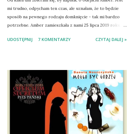
mi trudno, odpycham ten czas, ale uznałam, że to będzie
sposób na pewnego rodzaju domknięcie - tak mi bardzo
potrzebne. Amber zamieszkała z nami 25 lipca 2019 roku.
Wypatrzyłam ją na FB schroniska w Tomaszowie
UDOSTĘPNIJ
7 KOMENTARZY
CZYTAJ DALEJ »
Mazowieckim, pojechaliśmy na wizytę zapoznawczą, a kilka
dni później - już po nią. Ułożona w bagażniku na wygodnym
materacu, przeczołgała się na tylne siedzenie i ułożyła na
moich kolanach. Tak dojechaliśmy do domu. O początkach
wspólnego życia przeczytacie TUTAJ i TUTAJ . Gdy już
nieco okrzepliśmy w codzienności z psem, a Amber - z
ludźmi i kotami, pojawił się pomysł na wspólny jesienny
wyjazd w Beskid Niski. Zanim to jednak się stało psica miała
atak padaczki, co spowodowało, że wyjazd odwołaliśmy,
wdrożyliśmy leczenie i od nowa zaczęliśmy oswajać z nami i
wspólnym życiem zdezorientowanego chorobą psa. Udało
się ustabilizować zawirowania zdrowotne i wówczas