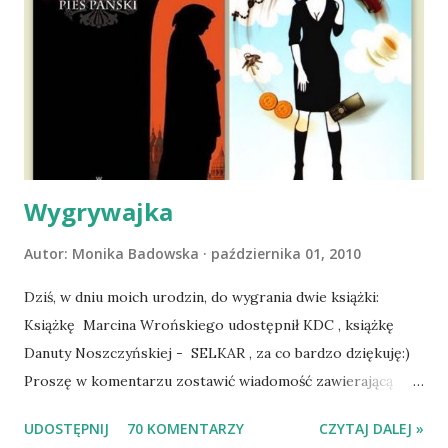
wyjazd w Beskid Niski. Zanim to jednak się stało psica miała
atak padaczki, co spowodowało, że wyjazd odwołaliśmy,
wdrożyliśmy leczenie i od nowa zaczęliśmy oswajać z nami i
wspólnym życiem zdezorientowanego chorobą psa. Udało
się ustabilizować zawirowania zdrowotne i wówczas
zaczęliśmy się cieszyć sobą wzajemnie już na 100%.
Dopier...
Wygrywajka
Autor:
Monika Badowska
października 01, 2010
Dziś, w dniu moich urodzin, do wygrania dwie książki:
Książkę Marcina Wrońskiego udostępnił KDC , książkę
Danuty Noszczyńskiej - SELKAR , za co bardzo dziękuję:)
Proszę w komentarzu zostawić wiadomość zawierającą
tytuł książki, w losowaniu której chcecie wziąć udział.
UDOSTĘPNIJ
70 KOMENTARZY
CZYTAJ DALEJ »
Losowanie odbędzie się w niedzielę o 8:00. Zapraszam