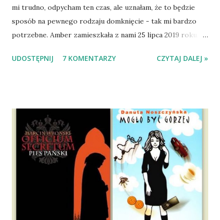
mi trudno, odpycham ten czas, ale uznałam, że to będzie
sposób na pewnego rodzaju domknięcie - tak mi bardzo
potrzebne. Amber zamieszkała z nami 25 lipca 2019 roku.
Wypatrzyłam ją na FB schroniska w Tomaszowie
UDOSTĘPNIJ
7 KOMENTARZY
CZYTAJ DALEJ »
Mazowieckim, pojechaliśmy na wizytę zapoznawczą, a kilka
dni później - już po nią. Ułożona w bagażniku na wygodnym
materacu, przeczołgała się na tylne siedzenie i ułożyła na
moich kolanach. Tak dojechaliśmy do domu. O początkach
wspólnego życia przeczytacie TUTAJ i TUTAJ . Gdy już
nieco okrzepliśmy w codzienności z psem, a Amber - z
ludźmi i kotami, pojawił się pomysł na wspólny jesienny
wyjazd w Beskid Niski. Zanim to jednak się stało psica miała
atak padaczki, co spowodowało, że wyjazd odwołaliśmy,
wdrożyliśmy leczenie i od nowa zaczęliśmy oswajać z nami i
wspólnym życiem zdezorientowanego chorobą psa. Udało
się ustabilizować zawirowania zdrowotne i wówczas