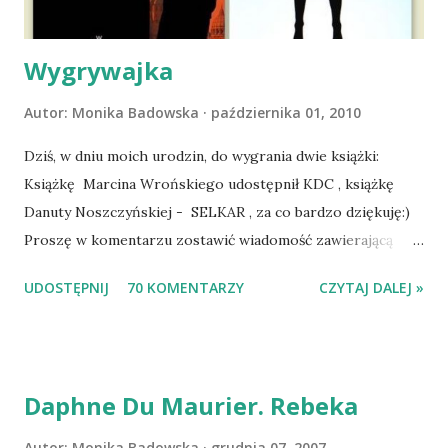
zaczęliśmy się cieszyć sobą wzajemnie już na 100%.
Dopier...
Wygrywajka
Autor:
Monika Badowska
października 01, 2010
Dziś, w dniu moich urodzin, do wygrania dwie książki:
Książkę Marcina Wrońskiego udostępnił KDC , książkę
Danuty Noszczyńskiej - SELKAR , za co bardzo dziękuję:)
Proszę w komentarzu zostawić wiadomość zawierającą
tytuł książki, w losowaniu której chcecie wziąć udział.
UDOSTĘPNIJ
70 KOMENTARZY
CZYTAJ DALEJ »
Losowanie odbędzie się w niedzielę o 8:00. Zapraszam
serdecznie:) * * * WYLOSOWANO :-D Officium Secretum.
Pies Pański. Mogło być gorzej Gratuluję i proszę o kontakt
na m1b1m1m@gmail.com :)
Daphne Du Maurier. Rebeka
Autor:
Monika Badowska
grudnia 07, 2007