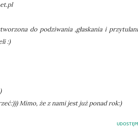
et.pl
stworzona do podziwania ,głaskania i przytulani
i :)
)
eć:))) Mimo, że z nami jest już ponad rok:)
UDOSTĘPN