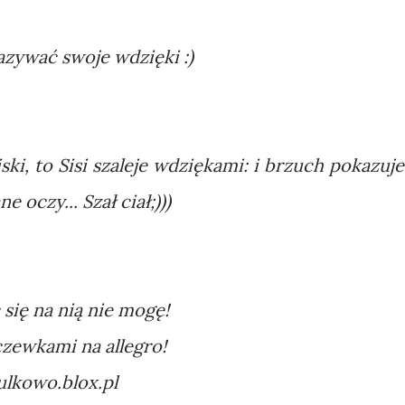
azywać swoje wdzięki :)
i, to Sisi szaleje wdziękami: i brzuch pokazuje,
e oczy... Szał ciał;)))
ć się na nią nie mogę!
zewkami na allegro!
tulkowo.blox.pl