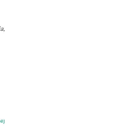
a,
IJ