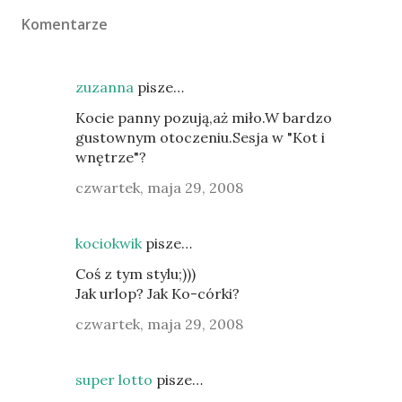
Komentarze
zuzanna
pisze…
Kocie panny pozują,aż miło.W bardzo
gustownym otoczeniu.Sesja w "Kot i
wnętrze"?
czwartek, maja 29, 2008
kociokwik
pisze…
Coś z tym stylu;)))
Jak urlop? Jak Ko-córki?
czwartek, maja 29, 2008
super lotto
pisze…