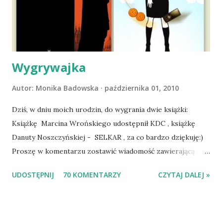
wspólnym życiem zdezorientowanego chorobą psa. Udało
się ustabilizować zawirowania zdrowotne i wówczas
zaczęliśmy się cieszyć sobą wzajemnie już na 100%.
Dopier...
Wygrywajka
Autor:
Monika Badowska
października 01, 2010
Dziś, w dniu moich urodzin, do wygrania dwie książki:
Książkę Marcina Wrońskiego udostępnił KDC , książkę
Danuty Noszczyńskiej - SELKAR , za co bardzo dziękuję:)
Proszę w komentarzu zostawić wiadomość zawierającą
tytuł książki, w losowaniu której chcecie wziąć udział.
UDOSTĘPNIJ
70 KOMENTARZY
CZYTAJ DALEJ »
Losowanie odbędzie się w niedzielę o 8:00. Zapraszam
serdecznie:) * * * WYLOSOWANO :-D Officium Secretum.
Pies Pański. Mogło być gorzej Gratuluję i proszę o kontakt
na m1b1m1m@gmail.com :)