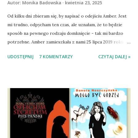
Autor:
Monika Badowska
kwietnia 23, 2025
Od kilku dni zbieram się, by napisać o odejściu Amber. Jest
mi trudno, odpycham ten czas, ale uznałam, że to będzie
sposób na pewnego rodzaju domknięcie - tak mi bardzo
potrzebne. Amber zamieszkała z nami 25 lipca 2019 roku.
Wypatrzyłam ją na FB schroniska w Tomaszowie
UDOSTĘPNIJ
7 KOMENTARZY
CZYTAJ DALEJ »
Mazowieckim, pojechaliśmy na wizytę zapoznawczą, a kilka
dni później - już po nią. Ułożona w bagażniku na wygodnym
materacu, przeczołgała się na tylne siedzenie i ułożyła na
moich kolanach. Tak dojechaliśmy do domu. O początkach
wspólnego życia przeczytacie TUTAJ i TUTAJ . Gdy już
nieco okrzepliśmy w codzienności z psem, a Amber - z
ludźmi i kotami, pojawił się pomysł na wspólny jesienny
wyjazd w Beskid Niski. Zanim to jednak się stało psica miała
atak padaczki, co spowodowało, że wyjazd odwołaliśmy,
wdrożyliśmy leczenie i od nowa zaczęliśmy oswajać z nami i