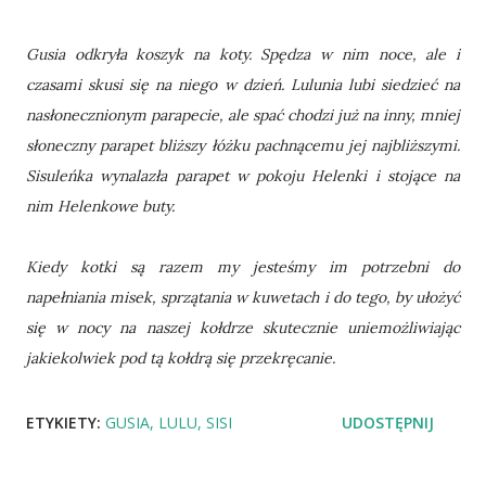
Gusia odkryła koszyk na koty. Spędza w nim noce, ale i
czasami skusi się na niego w dzień. Lulunia lubi siedzieć na
nasłonecznionym parapecie, ale spać chodzi już na inny, mniej
słoneczny parapet bliższy łóżku pachnącemu jej najbliższymi.
Sisuleńka wynalazła parapet w pokoju Helenki i stojące na
nim Helenkowe buty.
Kiedy kotki są razem my jesteśmy im potrzebni do
napełniania misek, sprzątania w kuwetach i do tego, by ułożyć
się w nocy na naszej kołdrze skutecznie uniemożliwiając
jakiekolwiek pod tą kołdrą się przekręcanie.
ETYKIETY:
GUSIA
LULU
SISI
UDOSTĘPNIJ